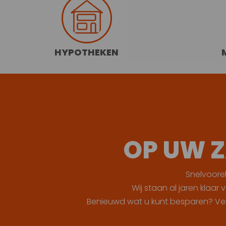
HYPOTHEKEN
OP UW Z
Snelvoorel
Wij staan al jaren klaar
Benieuwd wat u kunt besparen? Verge