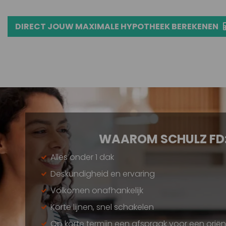
DIRECT JOUW MAXIMALE HYPOTHEEK BEREKENEN
WAAROM SCHULZ FD
Alles onder 1 dak
Deskundigheid en ervaring
Volkomen onafhankelijk
Korte lijnen, snel schakelen
Op korte termijn een afspraak voor een orië