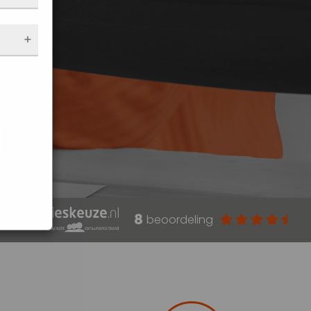
nen
 de
e
f
an op
de
t
jke
araat
8
beoordeling