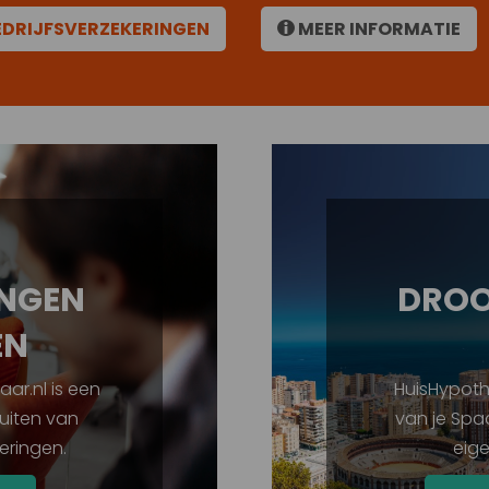
EDRIJFSVERZEKERINGEN
MEER INFORMATIE
INGEN
DROOM
EN
ar.nl is een
HuisHypothe
luiten van
van je Spa
ieringen.
eig