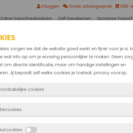
Inloggen
Gratis adviesgesprek
088-
Online hypotheekadvies
Zelf berekenen
Spaanse hypot
KIES
kies zorgen we dat de website goed werkt en fijner voor je is. 
e wat info op om je ervaring persoonlijker te maken. Geen zorg
et om directe identificatie, maar om handige instellingen en
ren. Jij bepaalt zelf welke cookies je toelaat; privacy voorop.
 noodzakelijke cookies
ANCIËLE PARTNER VOOR D
 cookies zorgen ervoor dat de website überhaupt werkt. Ze zijn
tiecookies
d actief en kunnen niet worden uitgezet. Meestal worden ze alle
atst als jij iets doet, zoals inloggen, een formulier invullen of je
UW SPAANSE DROOMCASA!
deze cookies zien we hoe vaak onze site bezocht wordt, waar
eurcookies
cyvoorkeuren opslaan. Je kunt je browser zo instellen dat hij d