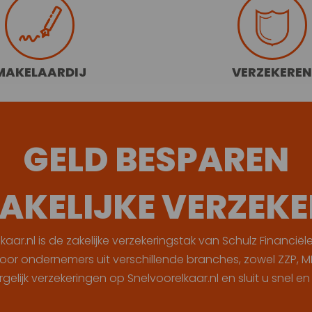
MAKELAARDIJ
VERZEKERE
GELD BESPAREN
AKELIJKE VERZEK
kaar.nl is de zakelijke verzekeringstak van Schulz Financiël
 voor ondernemers uit verschillende branches, zowel ZZP, M
lijk verzekeringen op Snelvoorelkaar.nl en sluit u snel e