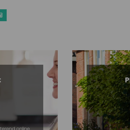
:
P
nterend online