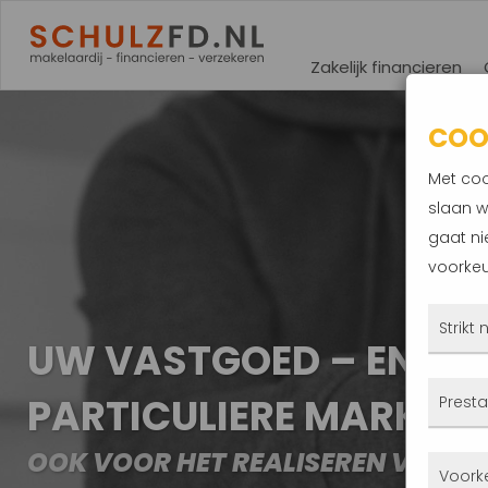
Zakelijk financieren
COO
Met coo
slaan w
gaat ni
voorkeu
Strikt
UW VASTGOED – EN FIN
Deze
PARTICULIERE MARKT!
Presta
altij
gepla
OOK VOOR HET REALISEREN VAN 
Met 
Voork
priva