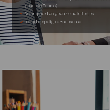
gesprek (Teams)
Duidelijkheid en geen kleine lettertjes
Laagdrempelig, no-nonsense