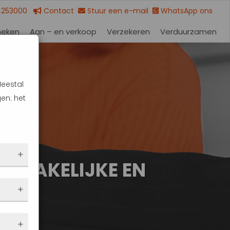
4253000
Contact
Stuur een e-mail
WhatsApp ons
heken
Aan – en verkoop
Verzekeren
Verduurzamen
Meestal
en: het
E ZAKELIJKE EN
 dus
en
eze