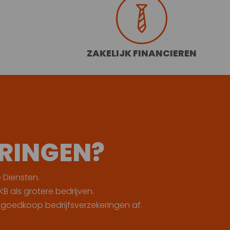
N
ZAKELIJK FINANCIEREN
ERINGEN?
e Diensten.
KB als grotere bedrijven.
n goedkoop bedrijfsverzekeringen af.