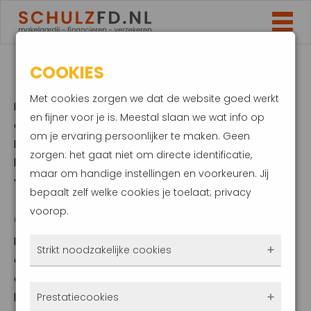
COOKIES
HYPOTHEKEN
Met cookies zorgen we dat de website goed werkt
Er kunnen talloze vraagstukken spelen rondom de
en fijner voor je is. Meestal slaan we wat info op
eigen woning en de hypotheek. Schulz Financiële
om je ervaring persoonlijker te maken. Geen
Diensten informeert u middels de verschillende
zorgen: het gaat niet om directe identificatie,
bladwijzers kort en krachtig wat de meest
maar om handige instellingen en voorkeuren. Jij
voorkomende situaties inhouden.
bepaalt zelf welke cookies je toelaat; privacy
voorop.
GESPREK VOORBEREIDEN
Indien u interesse heeft in een oriënterend
Strikt noodzakelijke cookies
adviesgesprek, verzoeken wij u de volgende
documenten te verzamelen en mee te nemen naar
Deze cookies zorgen ervoor dat de website
het gesprek of op voorhand naar ons te
e-mailen
.
Prestatiecookies
überhaupt werkt. Ze zijn dus altijd actief en