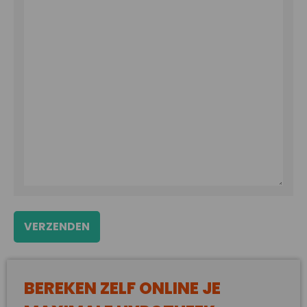
dash
JJJJ
BEREKEN ZELF ONLINE JE