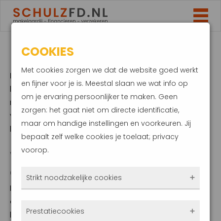
COOKIES
HYPOTHEEK OMZETTEN
Met cookies zorgen we dat de website goed werkt
Hypotheek omzetten
? Het omzetten van uw
en fijner voor je is. Meestal slaan we wat info op
hypotheek kan u veel geld besparen – zeker nu de
om je ervaring persoonlijker te maken. Geen
rentes historisch laag zijn. Wilt u weten of oversluiten
zorgen: het gaat niet om directe identificatie,
voor u ook voordelig is? Onze hypotheek experts
maar om handige instellingen en voorkeuren. Jij
helpen u graag verder.
bepaalt zelf welke cookies je toelaat; privacy
voorop.
WAT IS EEN HYPOTHEEK
OMZETTEN?
Strikt noodzakelijke cookies
Bij hypotheek omzetten, het wordt ook wel
oversluiten genoemd, lost u uw bestaande
Deze cookies zorgen ervoor dat de website
Prestatiecookies
hypotheek af en sluit u een nieuwe af. Dit kan zowel
überhaupt werkt. Ze zijn dus altijd actief en