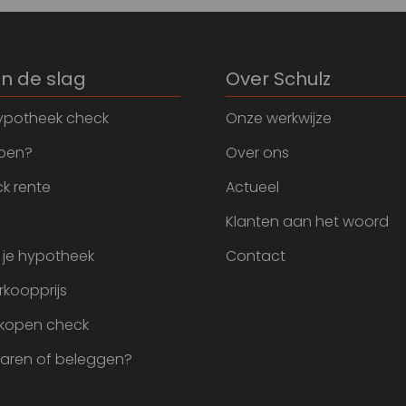
an de slag
Over Schulz
ypotheek check
Onze werkwijze
open?
Over ons
k rente
Actueel
Klanten aan het woord
 je hypotheek
Contact
rkoopprijs
 kopen check
paren of beleggen?