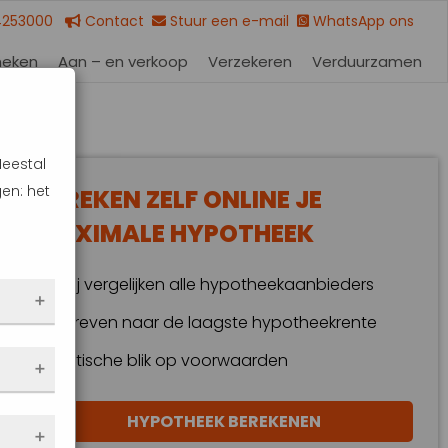
4253000
Contact
Stuur een e-mail
WhatsApp ons
heken
Aan – en verkoop
Verzekeren
Verduurzamen
Meestal
en: het
BEREKEN ZELF ONLINE JE
MAXIMALE HYPOTHEEK
Wij vergelijken alle hypotheekaanbieders
Streven naar de laagste hypotheekrente
 dus
Kritische blik op voorwaarden
en
HYPOTHEEK BEREKENEN
eze