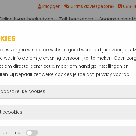
Inloggen
Gratis adviesgesprek
088-
Online hypotheekadvies
Zelf berekenen
Spaanse hypot
KIES
kies zorgen we dat de website goed werkt en fijner voor je is. 
RIK-IDO-AMBACHT
e wat info op om je ervaring persoonlijker te maken. Geen zorg
et om directe identificatie, maar om handige instellingen en
 omgeving van Hendrik-Ido-Ambacht
ren. Jij bepaalt zelf welke cookies je toelaat; privacy voorop.
innenkort misschien wel van u. Onze experts
ypotheekadvies
.
 noodzakelijke cookies
 cookies zorgen ervoor dat de website überhaupt werkt. Ze zijn
tiecookies
d actief en kunnen niet worden uitgezet. Meestal worden ze alle
dt uw nieuwe thuis, een plaats zonder zorgen.
atst als jij iets doet, zoals inloggen, een formulier invullen of je
 ons meer dan alleen een standaard
deze cookies zien we hoe vaak onze site bezocht wordt, waar
eurcookies
cyvoorkeuren opslaan. Je kunt je browser zo instellen dat hij d