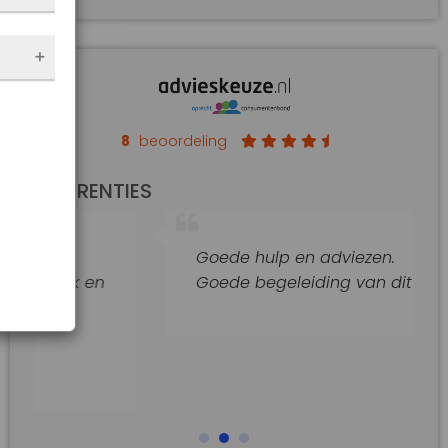
nen
 de
e
f
an op
de
8
beoordeling
t
REFERENTIES
jke
araat
Goede hulp en adviezen.
n
Goede begeleiding van dit kantoor