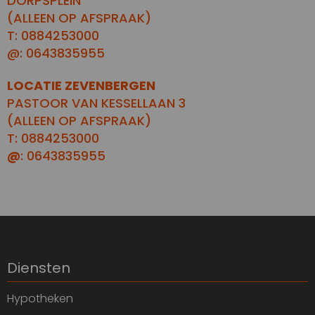
DORPSPLEIN
(ALLEEN OP AFSPRAAK)
T: 0884253000
@: 0643835955
LOCATIE ZEVENBERGEN
PASTOOR VAN KESSELLAAN 3
(ALLEEN OP AFSPRAAK)
T: 0884253000
@
: 0643835955
Diensten
Hypotheken