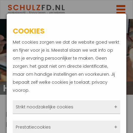
COOKIES
Met cookies zorgen we dat de website goed werkt
en fijner voor je is. Meestal slaan we wat info op
om je ervaring persoonlijker te maken. Geen
zorgen: het gaat niet om directe identificatie,
maar om handige instellingen en voorkeuren. Jij
bepaalt zelf welke cookies je toelaat; privacy
HYPOTHEEK CHECK
voorop.
Strikt noodzakelijke cookies
BESPAREN OP UW HYPOTHEEK
BEGINT MET EEN HYPOTHEEK
Deze cookies zorgen ervoor dat de website
Prestatiecookies
überhaupt werkt. Ze zijn dus altijd actief en