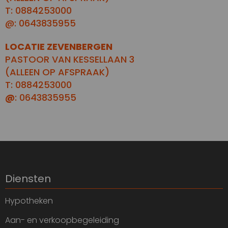
T: 0884253000
@: 0643835955
LOCATIE ZEVENBERGEN
PASTOOR VAN KESSELLAAN 3
(ALLEEN OP AFSPRAAK)
T: 0884253000
@
: 0643835955
Diensten
Hypotheken
Aan- en verkoopbegeleiding