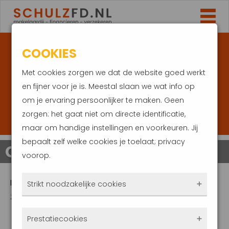
COOKIES
Met cookies zorgen we dat de website goed werkt
en fijner voor je is. Meestal slaan we wat info op
om je ervaring persoonlijker te maken. Geen
zorgen: het gaat niet om directe identificatie,
maar om handige instellingen en voorkeuren. Jij
bepaalt zelf welke cookies je toelaat; privacy
CHECK RENTE VERLENGEN
voorop.
Met deze tool kunt u snel een offertecheck doen, en
Strikt noodzakelijke cookies
zien of oversluiten interessant kan zijn.
Deze cookies zorgen ervoor dat de website
Prestatiecookies
überhaupt werkt. Ze zijn dus altijd actief en