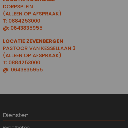
DORPSPLEIN
(ALLEEN OP AFSPRAAK)
T: 0884253000
@: 0643835955
LOCATIE ZEVENBERGEN
PASTOOR VAN KESSELLAAN 3
(ALLEEN OP AFSPRAAK)
T: 0884253000
@
: 0643835955
Diensten
Hypotheken