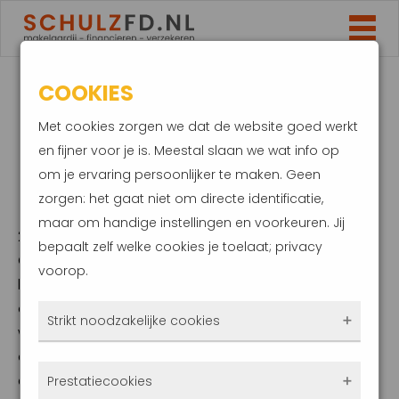
COOKIES
ZO BEPERK JE HET
Met cookies zorgen we dat de website goed werkt
BRANDGEVAAR VAN
en fijner voor je is. Meestal slaan we wat info op
om je ervaring persoonlijker te maken. Geen
ZONNEPANELEN
zorgen: het gaat niet om directe identificatie,
maar om handige instellingen en voorkeuren. Jij
27 juni 2023
bepaalt zelf welke cookies je toelaat; privacy
Onlangs zijn acht woningen verwoest bij een
voorop.
brand in Arnhem. Hoewel zonnepanelen niet
oorzaak van de brand waren, speelden ze
Strikt noodzakelijke cookies
wel een hoofdrol. In het afgelopen jaar is het
aantal meldingen van brand, bliksem of
Deze cookies zorgen ervoor dat de website
explosie van zonnestroominstallaties flink
Prestatiecookies
überhaupt werkt. Ze zijn dus altijd actief en