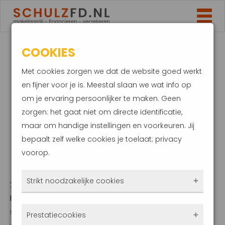
COOKIES
ZIEKTEVERZUIM
Met cookies zorgen we dat de website goed werkt
RICHTING RECORD.
en fijner voor je is. Meestal slaan we wat info op
om je ervaring persoonlijker te maken. Geen
DIT ZIJN JOUW
zorgen: het gaat niet om directe identificatie,
maar om handige instellingen en voorkeuren. Jij
RECHTEN EN
bepaalt zelf welke cookies je toelaat; privacy
voorop.
PLICHTEN
Strikt noodzakelijke cookies
20 maart 2023
Het ziekteverzuim onder werknemers blijft
Deze cookies zorgen ervoor dat de website
stijgen. Een van de oorzaken is het
Prestatiecookies
überhaupt werkt. Ze zijn dus altijd actief en