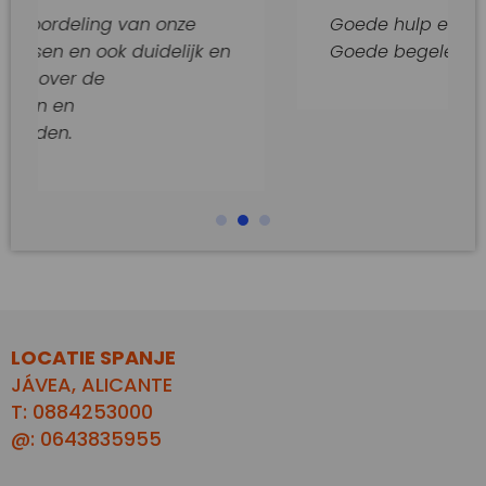
ng van onze
Goede hulp en adviezen.
ok duidelijk en
Goede begeleiding van dit k
e
LOCATIE SPANJE
JÁVEA, ALICANTE
T: 0884253000
@: 0643835955