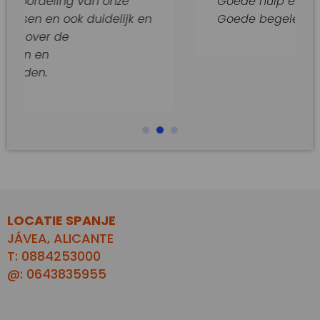
ng van onze
Goede hulp en adviezen.
ok duidelijk en
Goede begeleiding van dit k
e
LOCATIE SPANJE
JÁVEA, ALICANTE
T: 0884253000
@: 0643835955