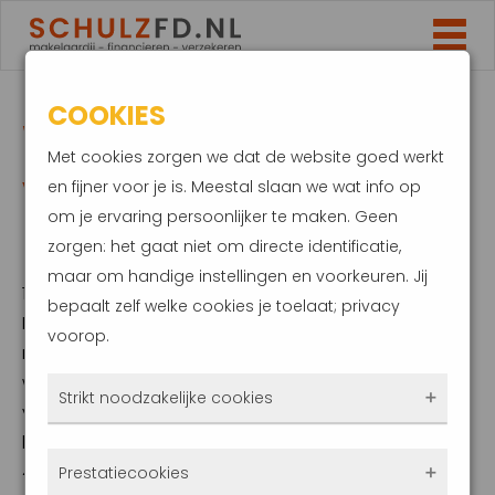
COOKIES
WONINGPRIJS STIJGT
Met cookies zorgen we dat de website goed werkt
VERDER, VAAK BOVEN
en fijner voor je is. Meestal slaan we wat info op
om je ervaring persoonlijker te maken. Geen
DE VRAAGPRIJS
zorgen: het gaat niet om directe identificatie,
maar om handige instellingen en voorkeuren. Jij
11 januari 2024
bepaalt zelf welke cookies je toelaat; privacy
In het laatste deel van 2023 hebben NVM-
voorop.
makelaars meer huizen verkocht en is de
woningprijs licht gestegen. De gemiddelde
Strikt noodzakelijke cookies
verkoopprijs van bestaande woningen
bedroeg in het vierde kwartaal van 2023
Deze cookies zorgen ervoor dat de website
434.000 euro. Dit betekent dat de prijzen
Prestatiecookies
überhaupt werkt. Ze zijn dus altijd actief en