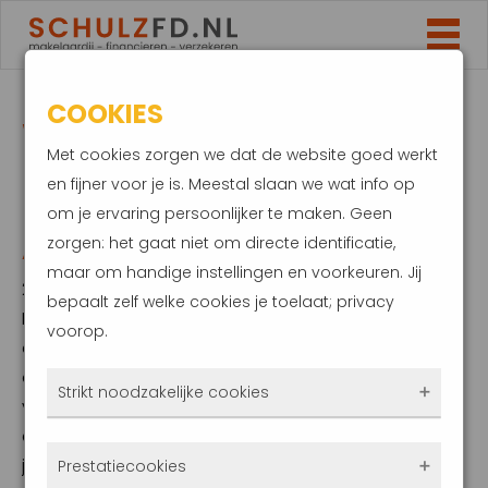
COOKIES
WONINGPRIJS STIJGT
Met cookies zorgen we dat de website goed werkt
MINDER HARD.
en fijner voor je is. Meestal slaan we wat info op
om je ervaring persoonlijker te maken. Geen
AANBOD NEEMT TOE
zorgen: het gaat niet om directe identificatie,
maar om handige instellingen en voorkeuren. Jij
22 augustus 2022
bepaalt zelf welke cookies je toelaat; privacy
In juli waren koopwoningen 14,5 procent
voorop.
duurder dan een jaar eerder. Hiermee vlakt
de explosieve stijging verder af. In de
Strikt noodzakelijke cookies
voorgaande maanden was er sprake van
een sterkere groei. Zo bedroeg de jaar-op-
Deze cookies zorgen ervoor dat de website
jaar stijging in februari zelfs meer dan 20
Prestatiecookies
überhaupt werkt. Ze zijn dus altijd actief en