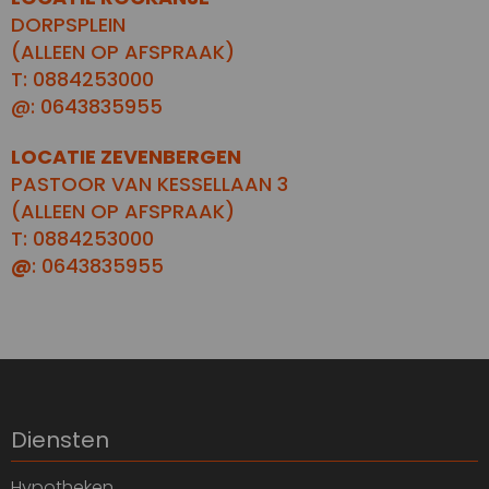
DORPSPLEIN
(ALLEEN OP AFSPRAAK)
T: 0884253000
@: 0643835955
LOCATIE ZEVENBERGEN
PASTOOR VAN KESSELLAAN 3
(ALLEEN OP AFSPRAAK)
T: 0884253000
@
: 0643835955
Diensten
Hypotheken