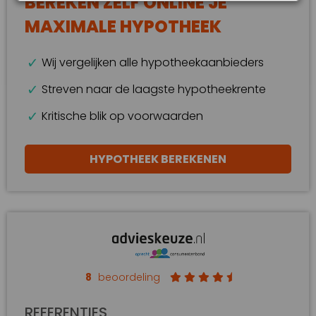
BEREKEN ZELF ONLINE JE
MAXIMALE HYPOTHEEK
Wij vergelijken alle hypotheekaanbieders
Streven naar de laagste hypotheekrente
Kritische blik op voorwaarden
HYPOTHEEK BEREKENEN
8
beoordeling
REFERENTIES