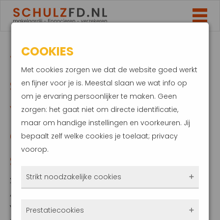
COOKIES
WONINGMARKT
Met cookies zorgen we dat de website goed werkt
START JAAR
en fijner voor je is. Meestal slaan we wat info op
om je ervaring persoonlijker te maken. Geen
VOORTVAREND.
zorgen: het gaat niet om directe identificatie,
maar om handige instellingen en voorkeuren. Jij
GEMIDDELDE PRIJS
bepaalt zelf welke cookies je toelaat; privacy
voorop.
STIJGT VERDER
Strikt noodzakelijke cookies
22 februari 2024
Afgelopen januari ligt de gemiddelde prijs
Deze cookies zorgen ervoor dat de website
van verkochte woningen 1,8% hoger dan in
Prestatiecookies
überhaupt werkt. Ze zijn dus altijd actief en