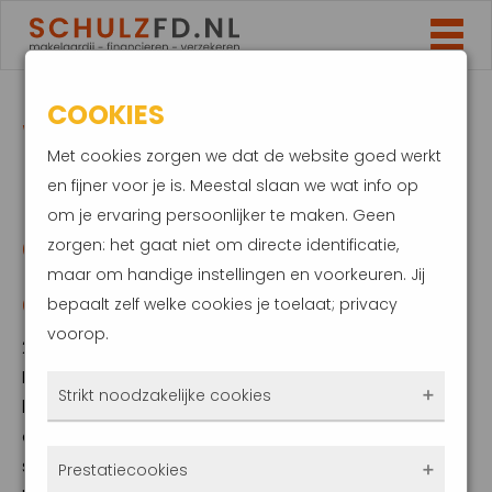
COOKIES
WONINGEN 20,4
Met cookies zorgen we dat de website goed werkt
PROCENT DUURDER.
en fijner voor je is. Meestal slaan we wat info op
om je ervaring persoonlijker te maken. Geen
GROOTSTE STIJGING
zorgen: het gaat niet om directe identificatie,
maar om handige instellingen en voorkeuren. Jij
OOIT
bepaalt zelf welke cookies je toelaat; privacy
voorop.
24 januari 2022
Kocht je in december een woning, dan
Strikt noodzakelijke cookies
betaalde je gemiddeld 20,4 procent meer
dan een jaar eerder. Dit is de grootste stijging
Deze cookies zorgen ervoor dat de website
sinds het CBS de woningprijzen publiceert.
Prestatiecookies
überhaupt werkt. Ze zijn dus altijd actief en