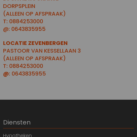
DORPSPLEIN
(ALLEEN OP AFSPRAAK)
T: 0884253000
@: 0643835955
LOCATIE ZEVENBERGEN
PASTOOR VAN KESSELLAAN 3
(ALLEEN OP AFSPRAAK)
T: 0884253000
@
: 0643835955
Diensten
Hypotheken