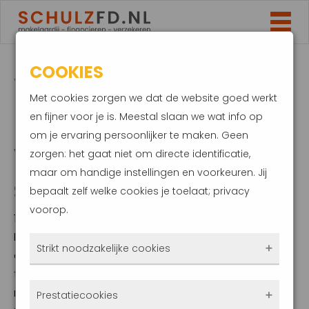
COOKIES
WONINGBRAND:
Met cookies zorgen we dat de website goed werkt
EERSTE HULP WORDT
en fijner voor je is. Meestal slaan we wat info op
om je ervaring persoonlijker te maken. Geen
VERZORGD DOOR
zorgen: het gaat niet om directe identificatie,
maar om handige instellingen en voorkeuren. Jij
STICHTING SALVAGE
bepaalt zelf welke cookies je toelaat; privacy
voorop.
13 februari 2023
Een woningbrand is een nachtmerrie. Het is
Strikt noodzakelijke cookies
dan lastig om het hoofd koel te houden,
terwijl er de eerste 24 uur na de brand veel
Deze cookies zorgen ervoor dat de website
moet gebeuren. In die situatie biedt stichting
Prestatiecookies
überhaupt werkt. Ze zijn dus altijd actief en