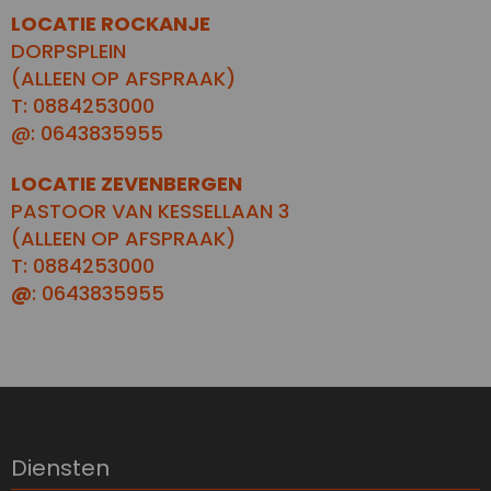
LOCATIE ROCKANJE
DORPSPLEIN
(ALLEEN OP AFSPRAAK)
T: 0884253000
@: 0643835955
LOCATIE ZEVENBERGEN
PASTOOR VAN KESSELLAAN 3
(ALLEEN OP AFSPRAAK)
T: 0884253000
@
: 0643835955
Diensten