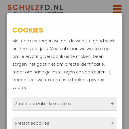
COOKIES
WIJZIGINGEN
Met cookies zorgen we dat de website goed werkt
NATIONALE
en fijner voor je is. Meestal slaan we wat info op
om je ervaring persoonlijker te maken. Geen
HYPOTHEEK
zorgen: het gaat niet om directe identificatie,
maar om handige instellingen en voorkeuren. Jij
GARANTIE IN 2022
bepaalt zelf welke cookies je toelaat; privacy
voorop.
2 december 2021
Per 1 januari 2022 veranderen de
Strikt noodzakelijke cookies
voorwaarden en normen voor Nationale
Hypotheek Garantie (NHG). Eerder werd al
Deze cookies zorgen ervoor dat de website
bekend dat de hypotheekgrens volgend jaar
Prestatiecookies
überhaupt werkt. Ze zijn dus altijd actief en