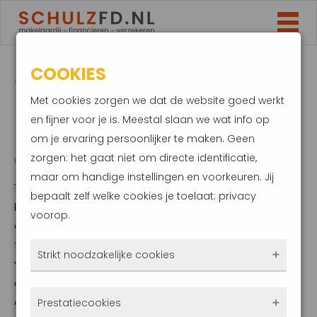
COOKIES
WAT ALS JOUW
Met cookies zorgen we dat de website goed werkt
ENERGIELEVERANCIER
en fijner voor je is. Meestal slaan we wat info op
om je ervaring persoonlijker te maken. Geen
OMVALT?
zorgen: het gaat niet om directe identificatie,
maar om handige instellingen en voorkeuren. Jij
12 oktober 2021
bepaalt zelf welke cookies je toelaat; privacy
Heb je een vast energiecontract, dan staan
voorop.
de tarieven voor gas en licht in principe vast
tijdens de looptijd. Door de absurde stijging
Strikt noodzakelijke cookies
van de gasprijs zijn sommige
energieleverancier in de problemen
Deze cookies zorgen ervoor dat de website
gekomen. Om het tij te keren kregen klanten
Prestatiecookies
überhaupt werkt. Ze zijn dus altijd actief en