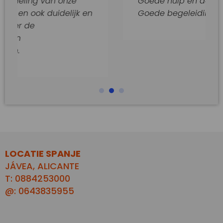
 van onze
Goede hulp en adviezen.
 duidelijk en
Goede begeleiding van dit kant
LOCATIE SPANJE
JÁVEA, ALICANTE
T: 0884253000
@: 0643835955