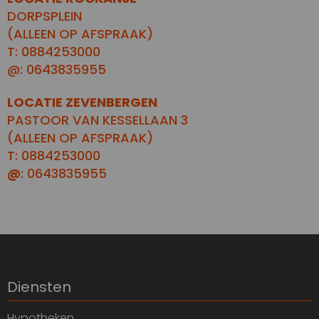
DORPSPLEIN
(ALLEEN OP AFSPRAAK)
T: 0884253000
@: 0643835955
LOCATIE ZEVENBERGEN
PASTOOR VAN KESSELLAAN 3
(ALLEEN OP AFSPRAAK)
T: 0884253000
@
: 0643835955
Diensten
Hypotheken