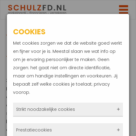
COOKIES
VRAAG SNEL SUBSIDIE
Met cookies zorgen we dat de website goed werkt
AAN VOOR JE
en fijner voor je is. Meestal slaan we wat info op
om je ervaring persoonlijker te maken. Geen
ELEKTRISCHE AUTO
zorgen: het gaat niet om directe identificatie,
maar om handige instellingen en voorkeuren. Jij
3 januari 2022
bepaalt zelf welke cookies je toelaat; privacy
De subsidiepot voor elektrische auto’s is weer
voorop.
open. Particulieren die op of na 1 januari een
elektrische auto hebben, kunnen hiervoor
Strikt noodzakelijke cookies
subsidie aanvragen. Dit geldt voor zowel
lease als koop. Wacht niet te lang met het
Deze cookies zorgen ervoor dat de website
aanvragen van de subsidie. Vorig jaar was
Prestatiecookies
überhaupt werkt. Ze zijn dus altijd actief en