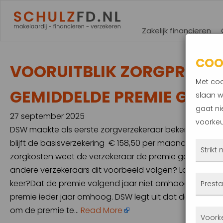
Zakelijk financieren
COO
VOORUITBLIK ZORGPREMIES 
Met coo
GEMIDDELDE PREMIE GELIJ
slaan w
gaat ni
27 september 2025
voorkeu
DSW maakte als eerste zorgverzekeraar bekend wat d
blijft de basisverzekering € 158,50 per maand, exact h
Strikt
zorgkosten weet de verzekeraar de premie gelijk te ho
andere verzekeraars dit voorbeeld volgen? Laten we ki
Deze
keer?Dat de premie volgend jaar niet omhoog gaat, is vr
Presta
altij
premie ieder jaar omhoog. DSW legt uit dat de opgebo
gepla
om de premie te…
Read More
Met 
Voork
priva