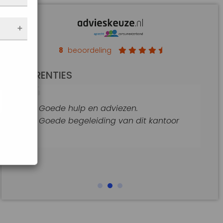
nen
 de
e
f
an op
8
beoordeling
de
REFERENTIES
t
jke
Goede hulp en adviezen.
araat
Goede begeleiding van dit kantoor