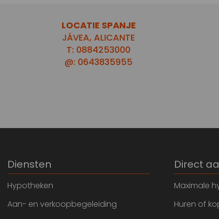
LOCATIE SPANJE
JÁVEA, ALICANTE
T: 0884253000
@: 0643835955
Diensten
Direct a
Hypotheken
Maximale h
Aan- en verkoopbegeleiding
Huren of k