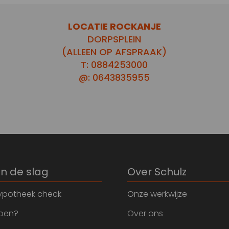
LOCATIE ROCKANJE
DORPSPLEIN
(ALLEEN OP AFSPRAAK)
T: 0884253000
@: 0643835955
an de slag
Over Schulz
ypotheek check
Onze werkwijze
open?
Over ons