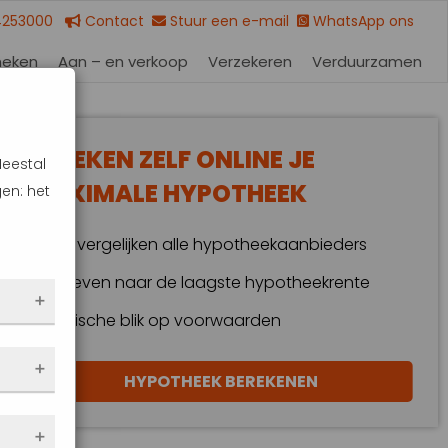
4253000
Contact
Stuur een e-mail
WhatsApp ons
heken
Aan – en verkoop
Verzekeren
Verduurzamen
BEREKEN ZELF ONLINE JE
Meestal
MAXIMALE HYPOTHEEK
en: het
Wij vergelijken alle hypotheekaanbieders
Streven naar de laagste hypotheekrente
Kritische blik op voorwaarden
 dus
HYPOTHEEK BEREKENEN
en
eze