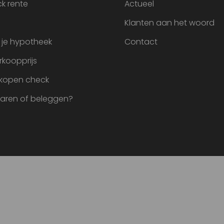
k rente
Actueel
Klanten aan het woord
 je hypotheek
Contact
rkoopprijs
 kopen check
paren of beleggen?