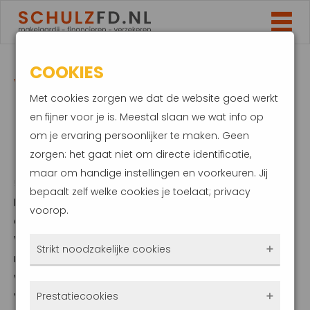
COOKIES
VERSCHUIVING OP
Met cookies zorgen we dat de website goed werkt
HYPOTHEEKMARKT
en fijner voor je is. Meestal slaan we wat info op
om je ervaring persoonlijker te maken. Geen
DOOR HOGERE RENTE
zorgen: het gaat niet om directe identificatie,
maar om handige instellingen en voorkeuren. Jij
5 juli 2022
bepaalt zelf welke cookies je toelaat; privacy
De stijging van de hypotheekrente zorgt voor
voorop.
een verschuiving op de hypotheekmarkt.
Waar het oversluiten van de hypotheek
Strikt noodzakelijke cookies
minder in trek is, worden kopers van een
woning juist actiever. Oorzaak van deze
Deze cookies zorgen ervoor dat de website
verschuiving is de sterk gestegen
Prestatiecookies
überhaupt werkt. Ze zijn dus altijd actief en