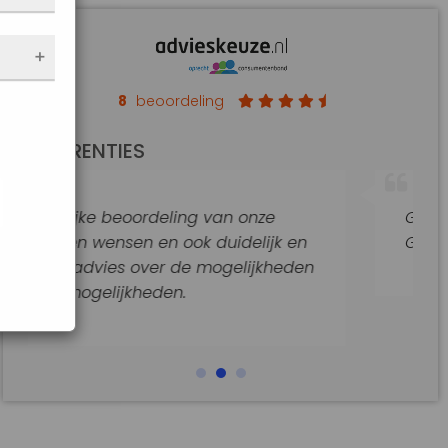
nen
 de
e
f
an op
8
beoordeling
de
REFERENTIES
t
jke
ling van onze
Goede hulp en adviezen.
araat
 ook duidelijk en
Goede begeleiding van dit
 de mogelijkheden
n.