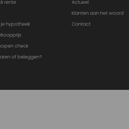
k rente
Actueel
Klanten aan het woord
 je hypotheek
Contact
rkoopprijs
 kopen check
paren of beleggen?