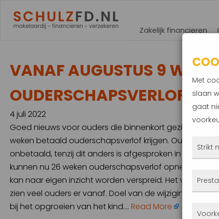
Zakelijk financieren
COO
VANAF AUGUSTUS 9 WEKE
Met coo
OUDERSCHAPSVERLOF MOG
slaan w
gaat ni
4 juli 2022
voorkeu
Goed nieuws voor ouders die binnenkort gezinsuitbrei
weken betaald ouderschapsverlof krijgen. Ouderschaps
Strikt
onbetaald, tenzij dit anders is afgesproken in de CAO
kunnen nu 26 weken ouderschapsverlof opnemen in de ee
Deze
kan naar eigen inzicht worden verspreid. Het verlof is
Presta
altij
zien veel ouders er vanaf. Doel van de wijziging is he
gepla
bij het opgroeien van het kind….
Read More
Met 
Voork
priva