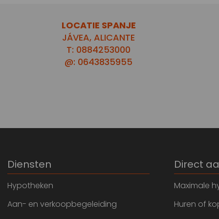
LOCATIE SPANJE
JÁVEA, ALICANTE
T: 0884253000
@: 0643835955
Diensten
Direct a
Hypotheken
Maximale h
Aan- en verkoopbegeleiding
Huren of k