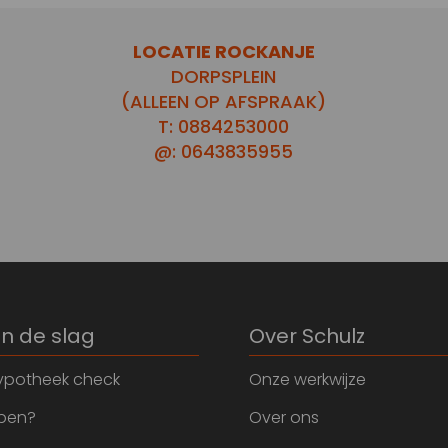
LOCATIE ROCKANJE
DORPSPLEIN
(ALLEEN OP AFSPRAAK)
T: 0884253000
@: 0643835955
an de slag
Over Schulz
ypotheek check
Onze werkwijze
open?
Over ons