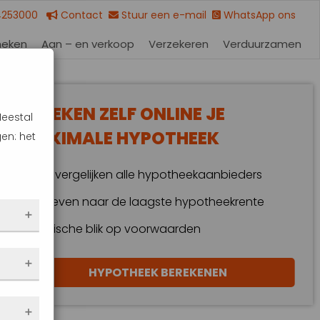
4253000
Contact
Stuur een e-mail
WhatsApp ons
heken
Aan – en verkoop
Verzekeren
Verduurzamen
BEREKEN ZELF ONLINE JE
Meestal
MAXIMALE HYPOTHEEK
en: het
Wij vergelijken alle hypotheekaanbieders
Streven naar de laagste hypotheekrente
Kritische blik op voorwaarden
 dus
HYPOTHEEK BEREKENEN
en
eze