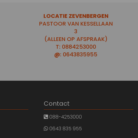
LOCATIE ZEVENBERGEN
PASTOOR VAN KESSELLAAN
3
(ALLEEN OP AFSPRAAK)
T: 0884253000
@
: 0643835955
Contact
088-4253000
0643 835 955