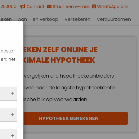
4253000
Contact
Stuur een e-mail
WhatsApp ons
heken
Aan – en verkoop
Verzekeren
Verduurzamen
BEREKEN ZELF ONLINE JE
Meestal
MAXIMALE HYPOTHEEK
en: het
Wij vergelijken alle hypotheekaanbieders
Streven naar de laagste hypotheekrente
Kritische blik op voorwaarden
 dus
HYPOTHEEK BEREKENEN
en
eze