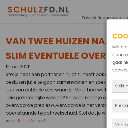
Zakelijk financieren
COO
VAN TWEE HUIZEN NAAR ÉÉ
Met coo
SLIM EVENTUELE OVERWA
slaan w
gaat ni
12 mei 2025
voorkeu
Stel je hebt een partner en hij of zij heeft ook een 
besluiten jullie te gaan samenwonen en zoeken een nieu
Strikt
luxe van dubbele overwaarde. Maar hoe werkt dat preci
jullie gezamenlijke woning? En waar moet je op letten 
Deze
overwaarde precies?Overwaarde is het verschil tussen
Presta
altij
openstaande hypotheekschuld. Stel dat je woning €4
gepla
van…
Read More
Met 
Voork
priva