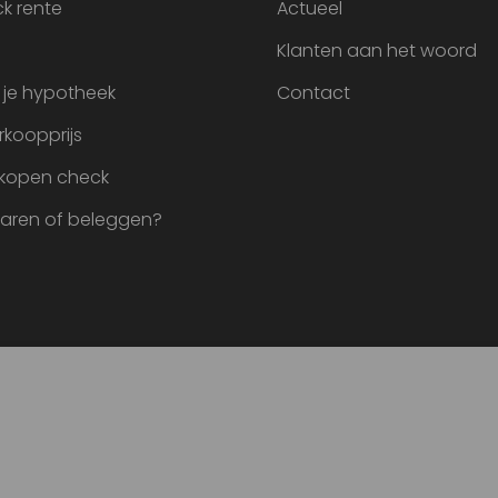
k rente
Actueel
Klanten aan het woord
 je hypotheek
Contact
rkoopprijs
 kopen check
paren of beleggen?