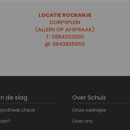
LOCATIE ROCKANJE
DORPSPLEIN
(ALLEEN OP AFSPRAAK)
T: 0884253000
@: 0643835955
an de slag
Over Schulz
ypotheek check
Onze werkwijze
open?
Over ons