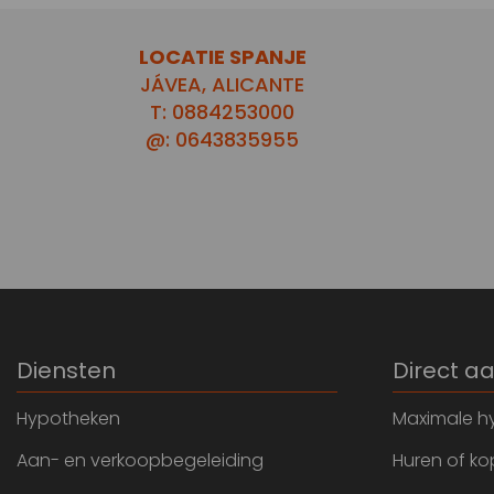
LOCATIE SPANJE
JÁVEA, ALICANTE
T: 0884253000
@: 0643835955
Diensten
Direct a
Hypotheken
Maximale h
Aan- en verkoopbegeleiding
Huren of k