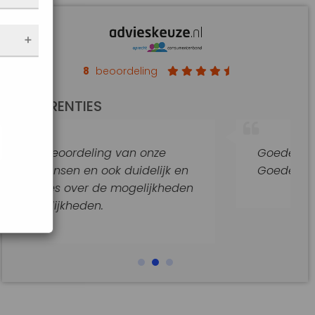
nen
 de
e
f
an op
8
beoordeling
de
REFERENTIES
t
jke
g van onze
Goede hulp en adviezen.
araat
k duidelijk en
Goede begeleiding van dit k
e mogelijkheden