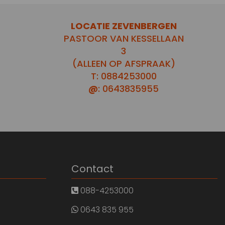
LOCATIE ZEVENBERGEN
PASTOOR VAN KESSELLAAN
3
(ALLEEN OP AFSPRAAK)
T: 0884253000
@
: 0643835955
Contact
088-4253000
0643 835 955