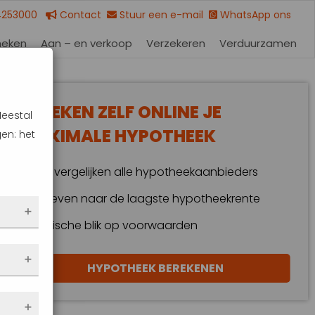
4253000
Contact
Stuur een e-mail
WhatsApp ons
heken
Aan – en verkoop
Verzekeren
Verduurzamen
BEREKEN ZELF ONLINE JE
Meestal
MAXIMALE HYPOTHEEK
en: het
Wij vergelijken alle hypotheekaanbieders
Streven naar de laagste hypotheekrente
Kritische blik op voorwaarden
 dus
HYPOTHEEK BEREKENEN
en
eze