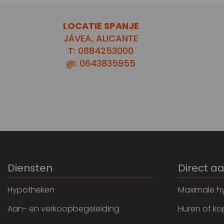
LOCATIE SPANJE
JÁVEA, ALICANTE
T: 0884253000
@: 0643835955
Diensten
Direct a
Hypotheken
Maximale h
Aan- en verkoopbegeleiding
Huren of k