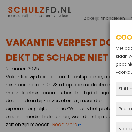
Zakelijk financieren
COO
VAKANTIE VERPEST DOOR 
Met coo
DEKT DE SCHADE NIET
slaan w
gaat ni
21 januari 2025
voorkeu
Vakanties zijn bedoeld om te ontspannen, maar voor ee
reis naar Turkije in 2023 uit op een medische nachtmer
Strikt
met ziekenhuisopnames, beschadigde bagage en een v
de schade in bij zijn verzekeraar, maar de gehoopte verg
Deze
bij een soortgelijk scenario?Wat was het probleem?Tijd
Presta
altij
ernstige medische klachten, waardoor hij meerdere kere
gepla
zelf en zijn moeder…
Read More
Met 
Voork
priva