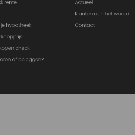
k rente
Actueel
Klanten aan het woord
 je hypotheek
Contact
rkoopprijs
 kopen check
paren of beleggen?