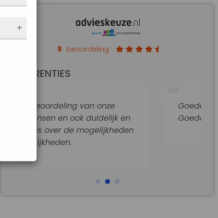
nen
 de
e
f
an op
8
beoordeling
de
REFERENTIES
t
jke
g van onze
Goede hulp en adviezen.
araat
k duidelijk en
Goede begeleiding van dit k
e mogelijkheden