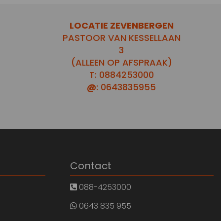
LOCATIE ZEVENBERGEN
PASTOOR VAN KESSELLAAN
3
(ALLEEN OP AFSPRAAK)
T: 0884253000
@
: 0643835955
Contact
088-4253000
0643 835 955