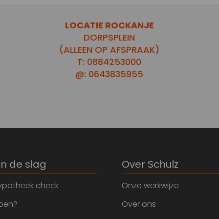
LOCATIE ROCKANJE
DORPSPLEIN
(ALLEEN OP AFSPRAAK)
T: 0884253000
@: 0643835955
an de slag
Over Schulz
ypotheek check
Onze werkwijze
open?
Over ons