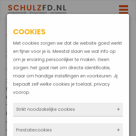
COOKIES
TOP-10 ARTIKELEN UIT
Met cookies zorgen we dat de website goed werkt
2021. HEB JE IETS
en fijner voor je is. Meestal slaan we wat info op
om je ervaring persoonlijker te maken. Geen
GEMIST?
zorgen: het gaat niet om directe identificatie,
maar om handige instellingen en voorkeuren. Jij
21 december 2021
bepaalt zelf welke cookies je toelaat; privacy
Een hypotheek oversluiten was in 2021
voorop.
mateloos populair en de huizenprijs ging
verder door het dak. Daarnaast werden op
Strikt noodzakelijke cookies
Prinsjesdag verschillende wijzigingen
aangekondigd voor het komende jaar. Deze
Deze cookies zorgen ervoor dat de website
onderwerpen staan met stip in de top-10
Prestatiecookies
überhaupt werkt. Ze zijn dus altijd actief en