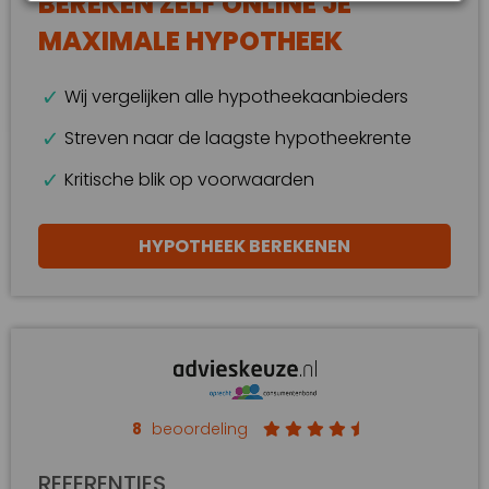
BEREKEN ZELF ONLINE JE
MAXIMALE HYPOTHEEK
Wij vergelijken alle hypotheekaanbieders
Streven naar de laagste hypotheekrente
Kritische blik op voorwaarden
HYPOTHEEK BEREKENEN
8
beoordeling
REFERENTIES