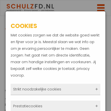
COOKIES
TOETSRENTE VOOR
Met cookies zorgen we dat de website goed werkt
HYPOTHEEK MET
en fijner voor je is. Meestal slaan we wat info op
om je ervaring persoonlijker te maken. Geen
KORTLOPENDE
zorgen: het gaat niet om directe identificatie,
maar om handige instellingen en voorkeuren. Jij
RENTETERMIJN BLIJFT
bepaalt zelf welke cookies je toelaat; privacy
voorop.
5 PROCENT
Strikt noodzakelijke cookies
9 september 2024
Als je een hypotheek afsluit met een
Deze cookies zorgen ervoor dat de website
rentevaste periode korter dan tien jaar, krijg
Prestatiecookies
überhaupt werkt. Ze zijn dus altijd actief en