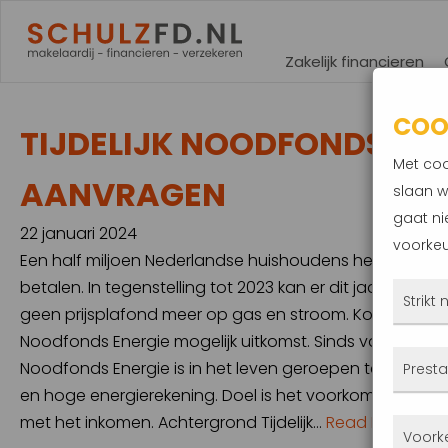
Zakelijk financieren
COO
TIJDELIJK NOODFONDS EN
Met coo
AANVRAGEN
slaan w
gaat ni
22 januari 2024
voorkeu
Een half miljoen Nederlandse huishoudens heeft moeit
betalen. In tegenstelling tot 2023 kan er dit jaar ge
Strikt
geen prijsplafond meer op gas en stroom. Kom je echt i
Noodfonds Energie mogelijk uitkomst. Sinds vandaag is 
Deze
Noodfonds Energie is in het leven geroepen ter onde
Presta
altij
en hoge energierekening. Doel is het voorkomen van sc
gepla
met het inkomen. Achtergrond Tijdelijk…
Read More
Met 
Voork
priva