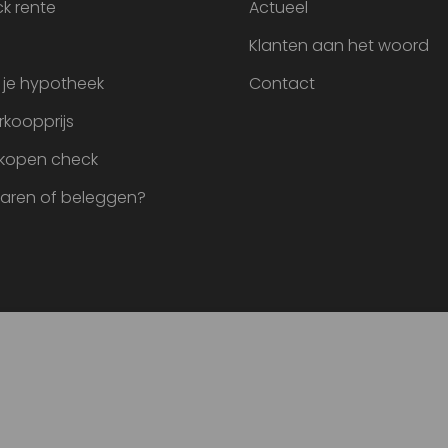
k rente
Actueel
Klanten aan het woord
 je hypotheek
Contact
rkoopprijs
 kopen check
paren of beleggen?