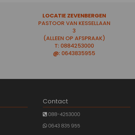
LOCATIE ZEVENBERGEN
PASTOOR VAN KESSELLAAN
3
(ALLEEN OP AFSPRAAK)
T: 0884253000
@
: 0643835955
Contact
088-4253000
0643 835 955