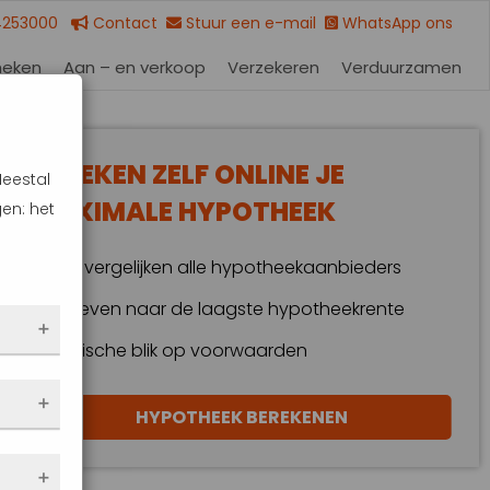
4253000
Contact
Stuur een e-mail
WhatsApp ons
heken
Aan – en verkoop
Verzekeren
Verduurzamen
BEREKEN ZELF ONLINE JE
Meestal
MAXIMALE HYPOTHEEK
en: het
Wij vergelijken alle hypotheekaanbieders
Streven naar de laagste hypotheekrente
Kritische blik op voorwaarden
 dus
HYPOTHEEK BEREKENEN
en
eze