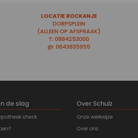
LOCATIE ROCKANJE
DORPSPLEIN
(ALLEEN OP AFSPRAAK)
T: 0884253000
@: 0643835955
an de slag
Over Schulz
ypotheek check
Onze werkwijze
open?
Over ons