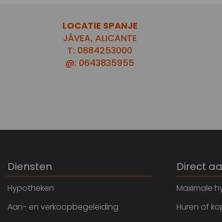
LOCATIE SPANJE
JÁVEA, ALICANTE
T: 0884253000
@: 0643835955
Diensten
Direct a
Hypotheken
Maximale h
Aan- en verkoopbegeleiding
Huren of k