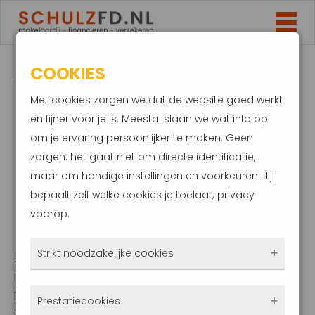
COOKIES
TIJDELIJK
Met cookies zorgen we dat de website goed werkt
NOODFONDS ENERGIE
en fijner voor je is. Meestal slaan we wat info op
om je ervaring persoonlijker te maken. Geen
BIEDT STEUN BIJ
zorgen: het gaat niet om directe identificatie,
maar om handige instellingen en voorkeuren. Jij
BETALEN
bepaalt zelf welke cookies je toelaat; privacy
voorop.
ENERGIELASTEN
Strikt noodzakelijke cookies
20 juli 2025
De energierekening blijft voor veel
Deze cookies zorgen ervoor dat de website
huishoudens een flinke kostenpost. Zeker
Prestatiecookies
überhaupt werkt. Ze zijn dus altijd actief en