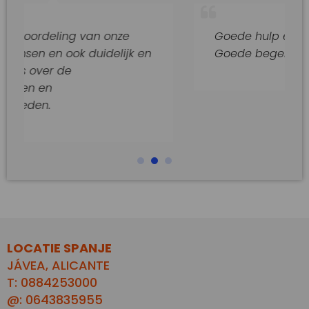
ng van onze
Goede hulp en adviezen.
ok duidelijk en
Goede begeleiding van dit k
e
LOCATIE SPANJE
JÁVEA, ALICANTE
T: 0884253000
@: 0643835955