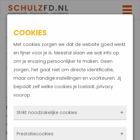
COOKIES
STORM GROOTSTE
Met cookies zorgen we dat de website goed werkt
SCHADEVEROORZAKER:
en fijner voor je is. Meestal slaan we wat info op
om je ervaring persoonlijker te maken. Geen
TELLER NU OP 500
zorgen: het gaat niet om directe identificatie,
maar om handige instellingen en voorkeuren. Jij
MILJOEN EURO
bepaalt zelf welke cookies je toelaat; privacy
voorop.
21 februari 2022
Dudley, Eunice en Franklin. Op het eerste
Strikt noodzakelijke cookies
gezicht vrij onschuldige namen. De stormen
die de deze namen dragen zijn dat helaas
Deze cookies zorgen ervoor dat de website
niet. Ze hebben in de afgelopen dagen een
Prestatiecookies
überhaupt werkt. Ze zijn dus altijd actief en