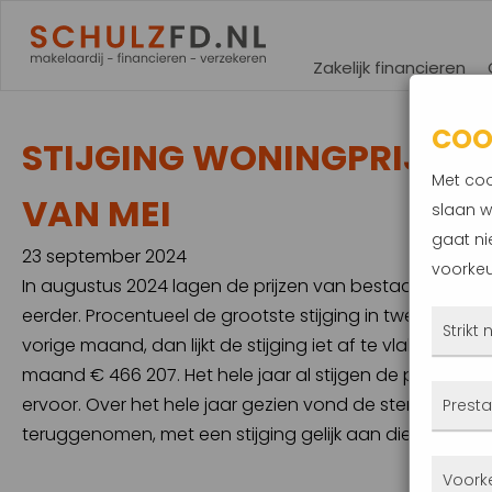
Zakelijk financieren
COO
STIJGING WONINGPRIJS T
Met coo
VAN MEI
slaan w
gaat ni
23 september 2024
voorkeu
In augustus 2024 lagen de prijzen van bestaande koo
eerder. Procentueel de grootste stijging in twee jaar. K
Strikt
vorige maand, dan lijkt de stijging iet af te vlakken. 
maand € 466 207. Het hele jaar al stijgen de prijzen
Deze
ervoor. Over het hele jaar gezien vond de sterkte stijg
Presta
altij
teruggenomen, met een stijging gelijk aan die in mei.
gepla
Met 
Voork
priva