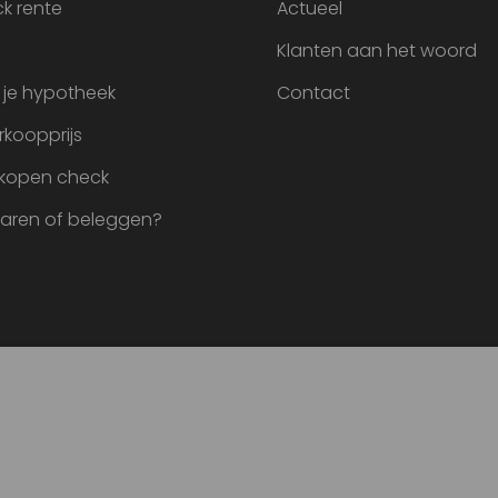
k rente
Actueel
Klanten aan het woord
 je hypotheek
Contact
rkoopprijs
 kopen check
paren of beleggen?