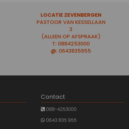
LOCATIE ZEVENBERGEN
PASTOOR VAN KESSELLAAN
3
(ALLEEN OP AFSPRAAK)
T: 0884253000
@
: 0643835955
Contact
088-4253000
0643 835 955