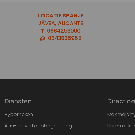
LOCATIE SPANJE
JÁVEA, ALICANTE
T: 0884253000
@: 0643835955
Diensten
Direct a
Hypotheken
Maximale h
Aan- en verkoopbegeleiding
Huren of k