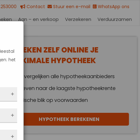
4253000
Contact
Stuur een e-mail
WhatsApp ons
heken
Aan – en verkoop
Verzekeren
Verduurzamen
BEREKEN ZELF ONLINE JE
Meestal
MAXIMALE HYPOTHEEK
en: het
Wij vergelijken alle hypotheekaanbieders
Streven naar de laagste hypotheekrente
Kritische blik op voorwaarden
 dus
HYPOTHEEK BEREKENEN
en
eze