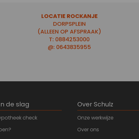
LOCATIE ROCKANJE
DORPSPLEIN
(ALLEEN OP AFSPRAAK)
T: 0884253000
@: 0643835955
an de slag
Over Schulz
ypotheek check
Onze werkwijze
open?
Over ons