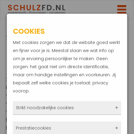
COOKIES
STERRETJE IN JE RUIT?
Met cookies zorgen we dat de website goed werkt
HOUD HIER REKENING
en fijner voor je is. Meestal slaan we wat info op
om je ervaring persoonlijker te maken. Geen
MEE
zorgen: het gaat niet om directe identificatie,
maar om handige instellingen en voorkeuren. Jij
2 februari 2024
bepaalt zelf welke cookies je toelaat; privacy
Een klein steentje kan al snel een sterretje in je
voorop.
voorruit veroorzaken. Dit overkomt iedereen
weleens. Is dat bij jou ook het geval, zorg dan
Strikt noodzakelijke cookies
voor een snelle reparatie. Als je dat niet doet,
kan het sterretje uitgroeien tot een grote
Deze cookies zorgen ervoor dat de website
barst en moet mogelijk de hele ruit
Prestatiecookies
überhaupt werkt. Ze zijn dus altijd actief en