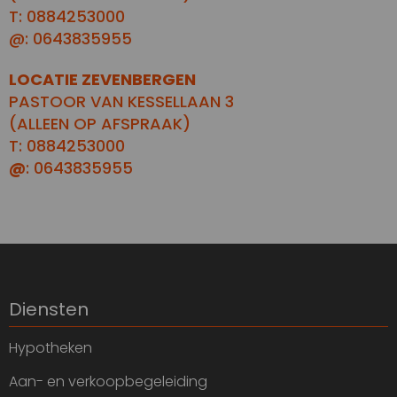
T: 0884253000
@: 0643835955
LOCATIE ZEVENBERGEN
PASTOOR VAN KESSELLAAN 3
(ALLEEN OP AFSPRAAK)
T: 0884253000
@
: 0643835955
Diensten
Hypotheken
Aan- en verkoopbegeleiding