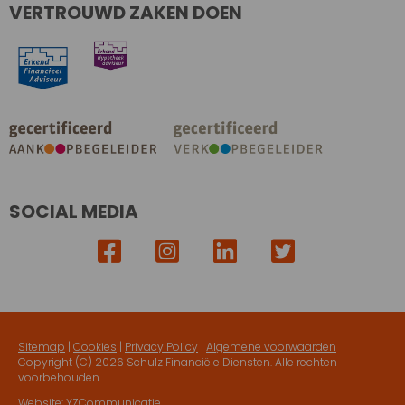
VERTROUWD ZAKEN DOEN
SOCIAL MEDIA
Sitemap
|
Cookies
|
Privacy Policy
|
Algemene voorwaarden
Copyright (C)
2026 Schulz Financiële Diensten. Alle rechten
voorbehouden.
Website:
YZCommunicatie