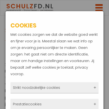
COOKIES
STERKSTE STIJGING
Met cookies zorgen we dat de website goed werkt
WONINGPRIJZEN IN
en fijner voor je is. Meestal slaan we wat info op
om je ervaring persoonlijker te maken. Geen
BIJNA 2 JAAR
zorgen: het gaat niet om directe identificatie,
maar om handige instellingen en voorkeuren. Jij
22 augustus 2024
bepaalt zelf welke cookies je toelaat; privacy
De Nederlandse huizenmarkt blijft op volle
voorop.
toeren draaien. Dat blijkt uit de laatste cijfers
van het CBS. In juli 2024 lagen de prijzen van
Strikt noodzakelijke cookies
bestaande koopwoningen maar 10,6
procent hoger dan in dezelfde maand een
Deze cookies zorgen ervoor dat de website
jaar eerder. Dit is de grootste prijsstijging in
Prestatiecookies
überhaupt werkt. Ze zijn dus altijd actief en