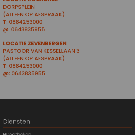
DORPSPLEIN
(ALLEEN OP AFSPRAAK)
T: 0884253000
@: 0643835955
LOCATIE ZEVENBERGEN
PASTOOR VAN KESSELLAAN 3
(ALLEEN OP AFSPRAAK)
T: 0884253000
@
: 0643835955
Diensten
Hypotheken