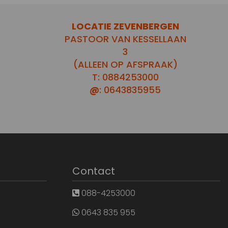
LOCATIE ZEVENBERGEN
PASTOOR VAN KESSELLAAN
3
(ALLEEN OP AFSPRAAK)
T: 0884253000
@
: 0643835955
Contact
088-4253000
0643 835 955