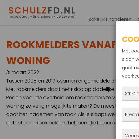
Zakelijk financieren
COO
ROOKMELDERS VANAF JULI 
Met coo
WONING
slaan w
gaat ni
31 maart 2022
voorkeu
Tussen 2008 en 2017 kwamen er gemiddeld 31 mensen p
Met rookmelders daalt het risico op dodelijke slachtoffe
Strikt
Reden voor de overheid om rookmelders te verplichten 
woning zo veilig mogelijk te maken? De meeste slacht
Deze
door het inademen van rook. Als je slaapt werkt je reukz
Presta
altij
detecteren. Rookmelders hebben die beperking niet 
gepla
Met 
Voork
priva