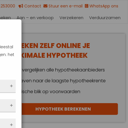
4253000
Contact
Stuur een e-mail
WhatsApp ons
heken
Aan – en verkoop
Verzekeren
Verduurzamen
BEREKEN ZELF ONLINE JE
Meestal
MAXIMALE HYPOTHEEK
en: het
Wij vergelijken alle hypotheekaanbieders
Streven naar de laagste hypotheekrente
Kritische blik op voorwaarden
 dus
HYPOTHEEK BEREKENEN
en
eze