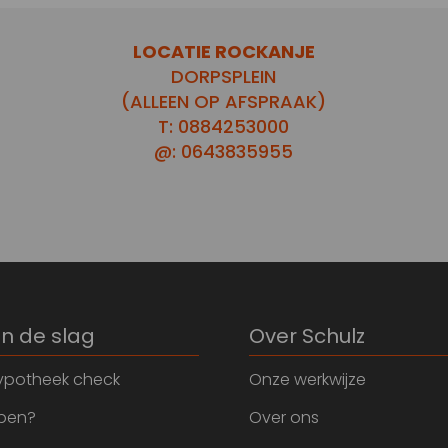
LOCATIE ROCKANJE
DORPSPLEIN
(ALLEEN OP AFSPRAAK)
T: 0884253000
@: 0643835955
an de slag
Over Schulz
ypotheek check
Onze werkwijze
open?
Over ons