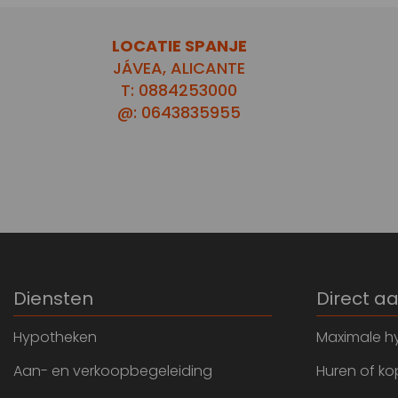
LOCATIE SPANJE
JÁVEA, ALICANTE
T: 0884253000
@: 0643835955
Diensten
Direct a
Hypotheken
Maximale h
Aan- en verkoopbegeleiding
Huren of k