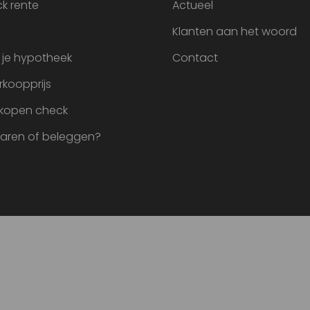
k rente
Actueel
Klanten aan het woord
 je hypotheek
Contact
rkoopprijs
 kopen check
paren of beleggen?