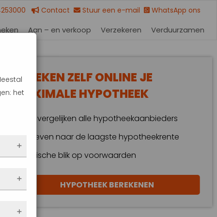
4253000
Contact
Stuur een e-mail
WhatsApp ons
heken
Aan – en verkoop
Verzekeren
Verduurzamen
BEREKEN ZELF ONLINE JE
Meestal
MAXIMALE HYPOTHEEK
en: het
Wij vergelijken alle hypotheekaanbieders
Streven naar de laagste hypotheekrente
Kritische blik op voorwaarden
 dus
HYPOTHEEK BEREKENEN
en
eze