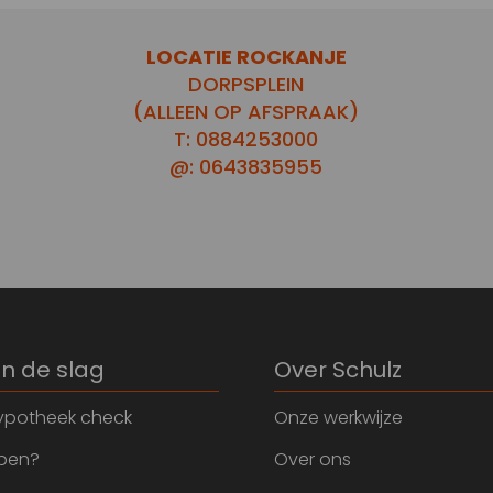
LOCATIE ROCKANJE
DORPSPLEIN
(ALLEEN OP AFSPRAAK)
T: 0884253000
@: 0643835955
an de slag
Over Schulz
ypotheek check
Onze werkwijze
open?
Over ons