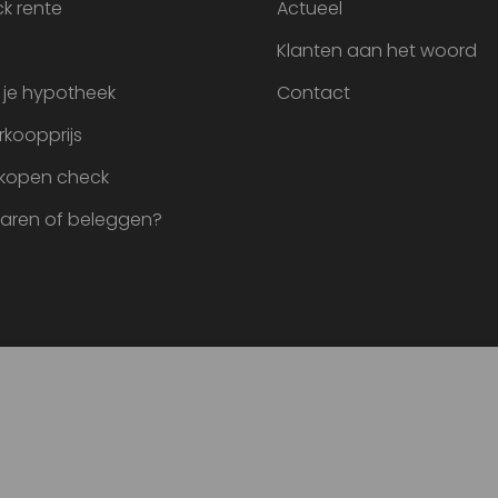
k rente
Actueel
Klanten aan het woord
 je hypotheek
Contact
rkoopprijs
 kopen check
paren of beleggen?