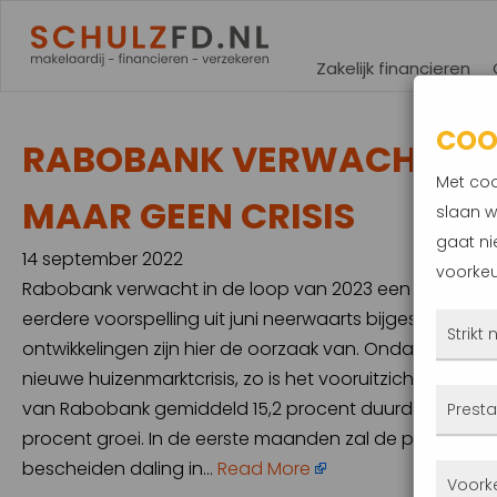
Zakelijk financieren
COO
RABOBANK VERWACHT DAL
Met coo
MAAR GEEN CRISIS
slaan w
gaat ni
14 september 2022
voorkeu
Rabobank verwacht in de loop van 2023 een lichte dali
eerdere voorspelling uit juni neerwaarts bijgesteld. 
Strikt
ontwikkelingen zijn hier de oorzaak van. Ondanks de a
nieuwe huizenmarktcrisis, zo is het vooruitzicht. Besta
Deze
van Rabobank gemiddeld 15,2 procent duurder dan in 2
Presta
altij
procent groei. In de eerste maanden zal de prijs nog ve
gepla
bescheiden daling in…
Read More
Met 
Voork
priva