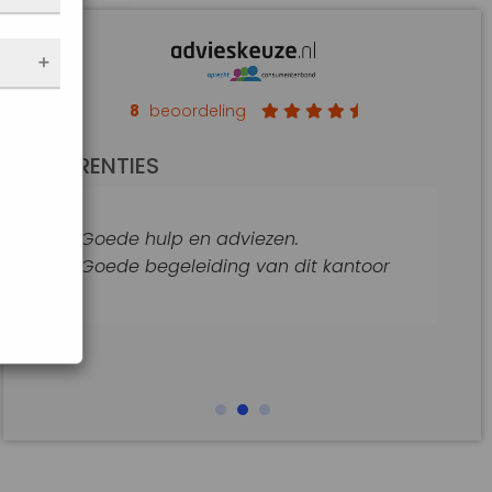
nen
 de
e
f
an op
8
beoordeling
de
REFERENTIES
t
jke
Goede hulp en adviezen.
araat
Goede begeleiding van dit kantoor