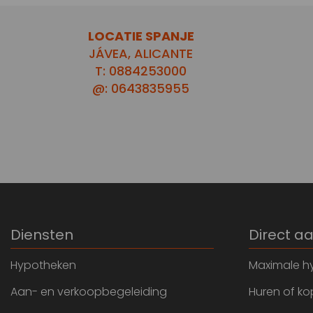
LOCATIE SPANJE
JÁVEA, ALICANTE
T: 0884253000
@: 0643835955
Diensten
Direct a
Hypotheken
Maximale h
Aan- en verkoopbegeleiding
Huren of k