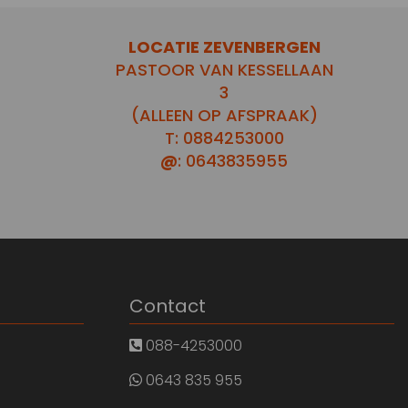
LOCATIE ZEVENBERGEN
PASTOOR VAN KESSELLAAN
3
(ALLEEN OP AFSPRAAK)
T: 0884253000
@
: 0643835955
Contact
088-4253000
0643 835 955