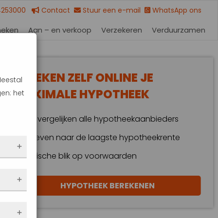
4253000
Contact
Stuur een e-mail
WhatsApp ons
heken
Aan – en verkoop
Verzekeren
Verduurzamen
BEREKEN ZELF ONLINE JE
Meestal
MAXIMALE HYPOTHEEK
en: het
Wij vergelijken alle hypotheekaanbieders
Streven naar de laagste hypotheekrente
Kritische blik op voorwaarden
 dus
HYPOTHEEK BEREKENEN
en
eze