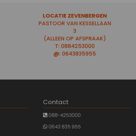
LOCATIE ZEVENBERGEN
PASTOOR VAN KESSELLAAN
3
(ALLEEN OP AFSPRAAK)
T: 0884253000
@
: 0643835955
Contact
088-4253000
0643 835 955