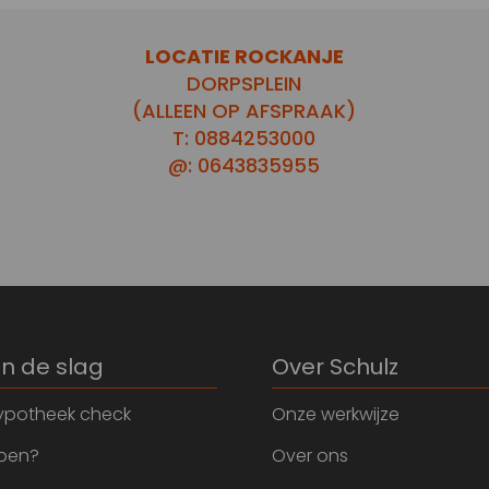
LOCATIE ROCKANJE
DORPSPLEIN
(ALLEEN OP AFSPRAAK)
T: 0884253000
@: 0643835955
an de slag
Over Schulz
ypotheek check
Onze werkwijze
open?
Over ons