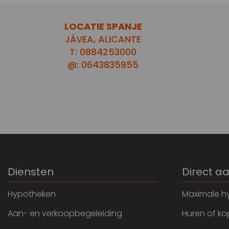
LOCATIE SPANJE
JÁVEA, ALICANTE
T: 0884253000
@: 0643835955
Diensten
Direct a
Hypotheken
Maximale h
Aan- en verkoopbegeleiding
Huren of k