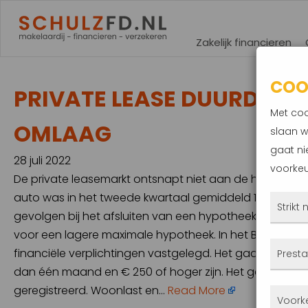
Zakelijk financieren
COO
PRIVATE LEASE DUURDER,
Met coo
OMLAAG
slaan w
gaat ni
28 juli 2022
voorkeu
De private leasemarkt ontsnapt niet aan de hoge inflat
auto was in het tweede kwartaal gemiddeld 16 procent 
Strikt
gevolgen bij het afsluiten van een hypotheek. Een duu
voor een lagere maximale hypotheek. In het BKR-register
Deze
financiële verplichtingen vastgelegd. Het gaat daarbij
Presta
altij
dan één maand en € 250 of hoger zijn. Het gemiddelde
gepla
geregistreerd. Woonlast en…
Read More
Met 
Voork
priva