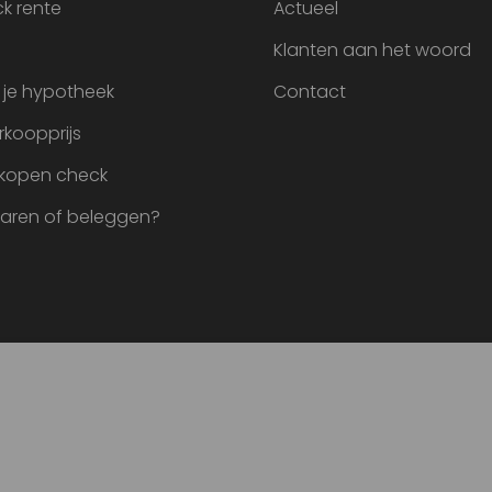
k rente
Actueel
Klanten aan het woord
 je hypotheek
Contact
rkoopprijs
 kopen check
paren of beleggen?