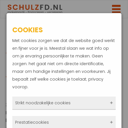
COOKIES
PREMIE
Met cookies zorgen we dat de website goed werkt
ATUOVERZEKERING
en fijner voor je is. Meestal slaan we wat info op
om je ervaring persoonlijker te maken. Geen
MOET OMHOOG.
zorgen: het gaat niet om directe identificatie,
maar om handige instellingen en voorkeuren. Jij
VERZEKERAARS
bepaalt zelf welke cookies je toelaat; privacy
voorop.
MAKEN NU VERLIES
Strikt noodzakelijke cookies
3 mei 2024
Bezitters van een auto moeten rekening
Deze cookies zorgen ervoor dat de website
houden met stijgende premies van hun
Prestatiecookies
überhaupt werkt. Ze zijn dus altijd actief en