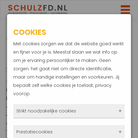
COOKIES
OVER TWEE JAAR
Met cookies zorgen we dat de website goed werkt
MEER INZICHT IN JE
en fijner voor je is. Meestal slaan we wat info op
om je ervaring persoonlijker te maken. Geen
SCHADE VRIJE JAREN
zorgen: het gaat niet om directe identificatie,
maar om handige instellingen en voorkeuren. Jij
11 juli 2022
bepaalt zelf welke cookies je toelaat; privacy
Het aantal schadevrije jaren is deels
voorop.
bepalend voor de premie van een
autoverzekering. Wie nu een autoverzekering
Strikt noodzakelijke cookies
afsluit, moet zelf het aantal schadevrije jaren
achterhalen en opgeven. Als het aan Het
Deze cookies zorgen ervoor dat de website
Verbond van Verzekeraars ligt komt hier in de
Prestatiecookies
überhaupt werkt. Ze zijn dus altijd actief en