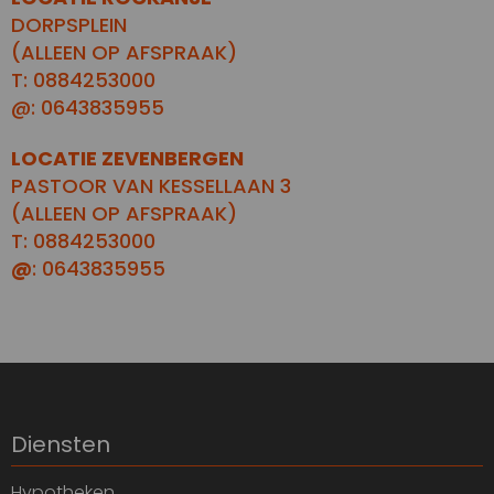
DORPSPLEIN
(ALLEEN OP AFSPRAAK)
T: 0884253000
@: 0643835955
LOCATIE ZEVENBERGEN
PASTOOR VAN KESSELLAAN 3
(ALLEEN OP AFSPRAAK)
T: 0884253000
@
: 0643835955
Diensten
Hypotheken