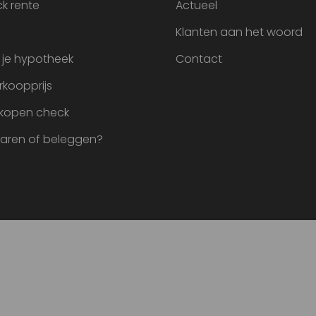
k rente
Actueel
Klanten aan het woord
 je hypotheek
Contact
rkoopprijs
 kopen check
paren of beleggen?