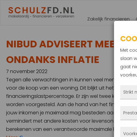
Zakelijk financieren
COO
NIBUD ADVISEERT MEER H
Met coo
ONDANKS INFLATIE
slaan w
gaat ni
7 november 2022
voorkeu
Tegen alle verwachtingen in kunnen veel mensen volgen
voor de koop van een woning. Dit blijkt uit het advies va
Strikt
financieringslastpercentage. Er zijn wel twee kantteken
worden voorgesteld. Aan de hand van het financierin
Deze
jouw inkomen je maximaal mag besteden aan hypotheekl
Presta
altij
vermindert met andere kosten voor levensonderhoud. 
gepla
berekenen van een verantwoorde maximale hypothee
Met 
Voork
priva