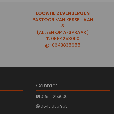
LOCATIE ZEVENBERGEN
PASTOOR VAN KESSELLAAN
3
(ALLEEN OP AFSPRAAK)
T: 0884253000
@
: 0643835955
Contact
088-4253000
0643 835 955