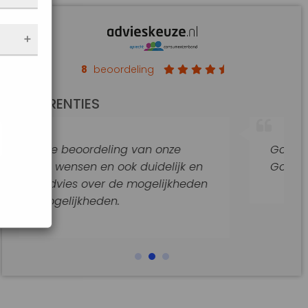
nen
 de
e
f
an op
8
beoordeling
de
REFERENTIES
t
jke
ling van onze
Goede hulp en adviezen.
araat
 ook duidelijk en
Goede begeleiding van dit
 de mogelijkheden
n.