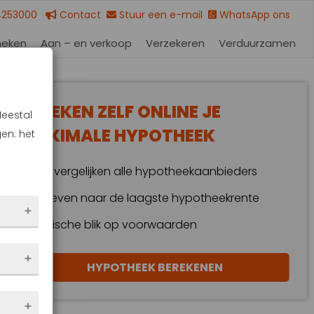
4253000
Contact
Stuur een e-mail
WhatsApp ons
heken
Aan – en verkoop
Verzekeren
Verduurzamen
BEREKEN ZELF ONLINE JE
Meestal
MAXIMALE HYPOTHEEK
en: het
Wij vergelijken alle hypotheekaanbieders
Streven naar de laagste hypotheekrente
Kritische blik op voorwaarden
 dus
HYPOTHEEK BEREKENEN
en
eze