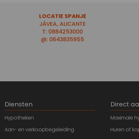
LOCATIE SPANJE
JÁVEA, ALICANTE
T: 0884253000
@: 0643835955
Diensten
Direct a
Hypotheken
Maximale h
Aan- en verkoopbegeleiding
Huren of k