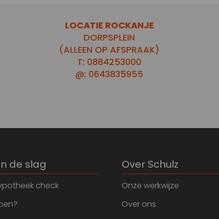
LOCATIE ROCKANJE
DORPSPLEIN
(ALLEEN OP AFSPRAAK)
T: 0884253000
@: 0643835955
an de slag
Over Schulz
ypotheek check
Onze werkwijze
open?
Over ons