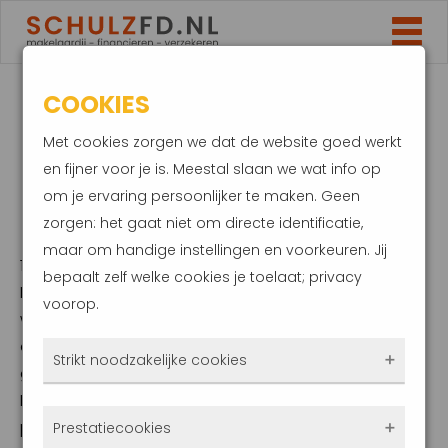
COOKIES
NHG-GRENS STIJGT
Met cookies zorgen we dat de website goed werkt
IN 2026 NAAR €
en fijner voor je is. Meestal slaan we wat info op
om je ervaring persoonlijker te maken. Geen
470.000
zorgen: het gaat niet om directe identificatie,
maar om handige instellingen en voorkeuren. Jij
11 oktober 2025
bepaalt zelf welke cookies je toelaat; privacy
De Nationale Hypotheek Garantie (NHG)
voorop.
wordt in 2026 opnieuw iets ruimer. De
overheid heeft bekendgemaakt dat de NHG-
Strikt noodzakelijke cookies
grens stijgt van € 450.000 naar € 470.000.
Daarmee kunnen meer huizenkopers
Deze cookies zorgen ervoor dat de website
profiteren van de zekerheid die het vangnet
Prestatiecookies
überhaupt werkt. Ze zijn dus altijd actief en