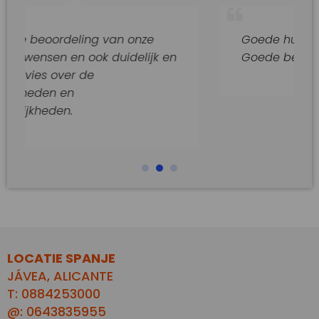
eling van onze
Goede hulp en adviezen.
n ook duidelijk en
Goede begeleiding van di
r de
LOCATIE SPANJE
JÁVEA, ALICANTE
T: 0884253000
@: 0643835955