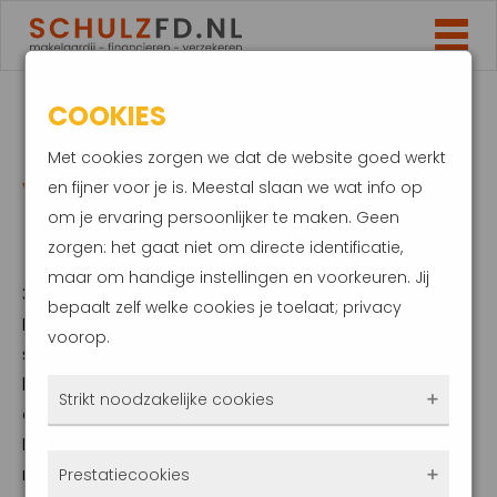
COOKIES
NABESTAANDENPENSIOEN
Met cookies zorgen we dat de website goed werkt
VERZACHT DALING
en fijner voor je is. Meestal slaan we wat info op
om je ervaring persoonlijker te maken. Geen
INKOMEN
zorgen: het gaat niet om directe identificatie,
maar om handige instellingen en voorkeuren. Jij
3 oktober 2022
bepaalt zelf welke cookies je toelaat; privacy
Het inkomen van gehuwden of
voorop.
samenwonenden kan flink dalen als een van
beide overlijdt. Dit terwijl de kosten
Strikt noodzakelijke cookies
doorgaans niet in dezelfde vaart afnemen.
Een nabestaandenpensioen kan voor de
Deze cookies zorgen ervoor dat de website
nodige balans zorgen. Zorg ervoor dat je
Prestatiecookies
überhaupt werkt. Ze zijn dus altijd actief en