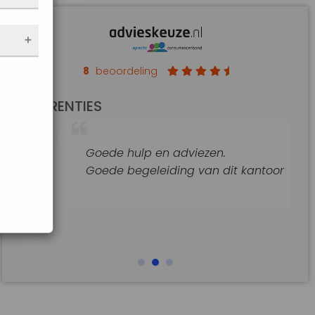
nen
 de
e
f
an op
8
beoordeling
de
REFERENTIES
t
jke
Goede hulp en adviezen.
araat
Goede begeleiding van dit kantoor