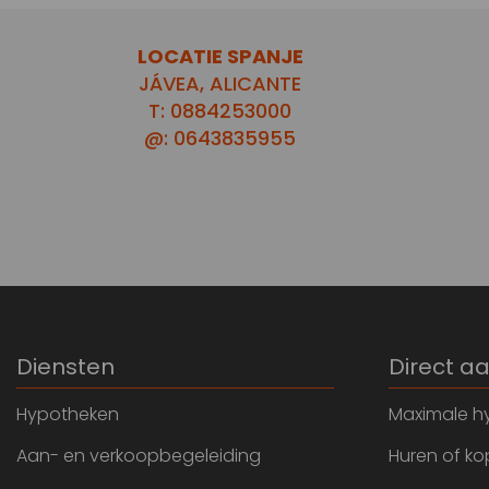
LOCATIE SPANJE
JÁVEA, ALICANTE
T: 0884253000
@: 0643835955
Diensten
Direct a
Hypotheken
Maximale h
Aan- en verkoopbegeleiding
Huren of k