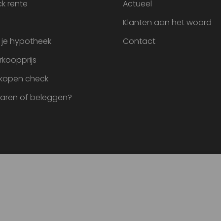
k rente
Actueel
Klanten aan het woord
 je hypotheek
Contact
rkoopprijs
 kopen check
paren of beleggen?