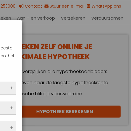
4253000
Contact
Stuur een e-mail
WhatsApp ons
heken
Aan – en verkoop
Verzekeren
Verduurzamen
BEREKEN ZELF ONLINE JE
Meestal
MAXIMALE HYPOTHEEK
en: het
Wij vergelijken alle hypotheekaanbieders
Streven naar de laagste hypotheekrente
Kritische blik op voorwaarden
 dus
HYPOTHEEK BEREKENEN
en
eze