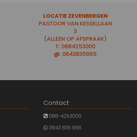
LOCATIE ZEVENBERGEN
PASTOOR VAN KESSELLAAN
3
(ALLEEN OP AFSPRAAK)
T: 0884253000
@
: 0643835955
Contact
088-4253000
0643 835 955