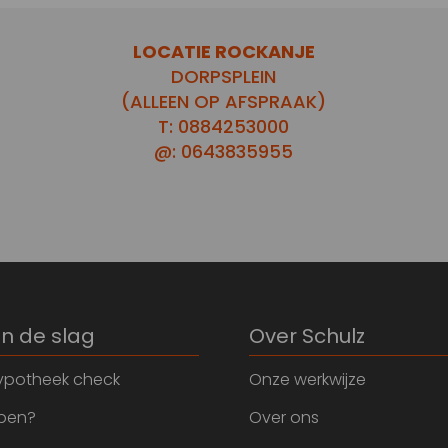
LOCATIE ROCKANJE
DORPSPLEIN
(ALLEEN OP AFSPRAAK)
T: 0884253000
@: 0643835955
an de slag
Over Schulz
ypotheek check
Onze werkwijze
open?
Over ons