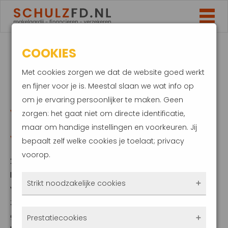
COOKIES
MEER
Met cookies zorgen we dat de website goed werkt
HYPOTHEEKAANVRAGEN
en fijner voor je is. Meestal slaan we wat info op
om je ervaring persoonlijker te maken. Geen
VOOR KOPEN EN
zorgen: het gaat niet om directe identificatie,
maar om handige instellingen en voorkeuren. Jij
VERBOUWEN
bepaalt zelf welke cookies je toelaat; privacy
voorop.
2 augustus 2024
De hypotheekmarkt trekt de stijgende lijn
Strikt noodzakelijke cookies
verder door. In de afgelopen maand werden
zo’n 45.000 hypotheekaanvragen
Deze cookies zorgen ervoor dat de website
geregistreerd. Dat is een stijging van maar
Prestatiecookies
überhaupt werkt. Ze zijn dus altijd actief en