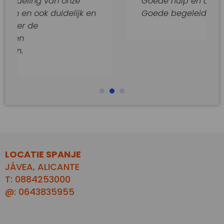
 van onze
Goede hulp en adviezen.
 duidelijk en
Goede begeleiding van dit kan
LOCATIE SPANJE
JÁVEA, ALICANTE
T: 0884253000
@: 0643835955