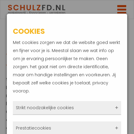
COOKIES
MAAK JE AUTO (EN
Met cookies zorgen we dat de website goed werkt
JEZELF) RIJKLAAR
en fijner voor je is. Meestal slaan we wat info op
om je ervaring persoonlijker te maken. Geen
VOOR DE HERFST
zorgen: het gaat niet om directe identificatie,
maar om handige instellingen en voorkeuren. Jij
9 september 2025
bepaalt zelf welke cookies je toelaat; privacy
Na het afgelopen fraaie weekend wordt het
voorop.
nu toch echt tijd voor herfstweer. De
herfst brengt voor jou als automobilist extra
Strikt noodzakelijke cookies
uitdagingen met zich mee. Het wordt sneller
donker, wegen zijn vaker nat en glad, en
Deze cookies zorgen ervoor dat de website
gevallen bladeren kunnen het wegdek
Prestatiecookies
überhaupt werkt. Ze zijn dus altijd actief en