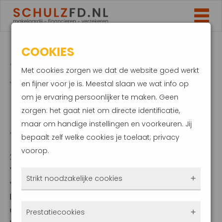
COOKIES
JE WONING
Met cookies zorgen we dat de website goed werkt
VERDUURZAMEN?
en fijner voor je is. Meestal slaan we wat info op
om je ervaring persoonlijker te maken. Geen
NIET ALS HET AAN DE
zorgen: het gaat niet om directe identificatie,
maar om handige instellingen en voorkeuren. Jij
VLEERMUIS LIGT
bepaalt zelf welke cookies je toelaat; privacy
voorop.
22 september 2023
Vleermuizen zijn fascinerende wezens. Deze
Strikt noodzakelijke cookies
vliegende zoogdieren spelen niet alleen de
hoofdrol in menig film. Het dier is ook een
Deze cookies zorgen ervoor dat de website
uiterst nuttige insectenverdelger. Minder
Prestatiecookies
überhaupt werkt. Ze zijn dus altijd actief en