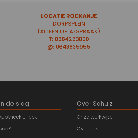
LOCATIE ROCKANJE
DORPSPLEIN
(ALLEEN OP AFSPRAAK)
T: 0884253000
@: 0643835955
an de slag
Over Schulz
ypotheek check
Onze werkwijze
open?
Over ons