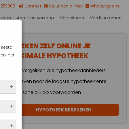
4253000
Contact
Stuur een e-mail
WhatsApp ons
heken
Aan – en verkoop
Verzekeren
Verduurzamen
BEREKEN ZELF ONLINE JE
Meestal
MAXIMALE HYPOTHEEK
en: het
Wij vergelijken alle hypotheekaanbieders
Streven naar de laagste hypotheekrente
Kritische blik op voorwaarden
 dus
HYPOTHEEK BEREKENEN
en
eze