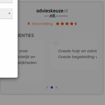
nen
 de
e
f
an op
8
beoordeling
de
REFERENTIES
t
jke
ze
Goede hulp en adviezen.
araat
ijk en
Goede begeleiding van dit kantoor
jkheden