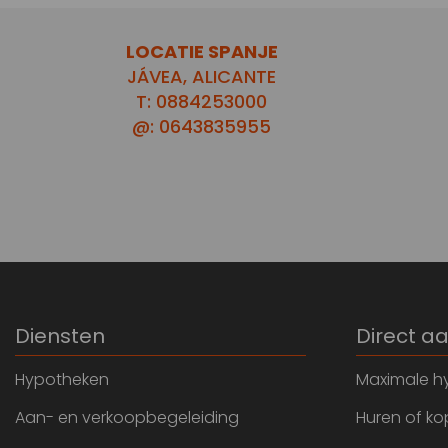
LOCATIE SPANJE
JÁVEA, ALICANTE
T: 0884253000
@: 0643835955
Diensten
Direct a
Hypotheken
Maximale h
Aan- en verkoopbegeleiding
Huren of k