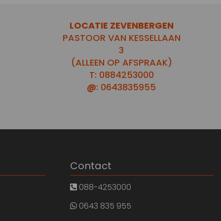
LOCATIE ZEVENBERGEN
PASTOOR VAN KESSELLAAN
3
(ALLEEN OP AFSPRAAK)
T: 0884253000
@
: 0643835955
Contact
088-4253000
0643 835 955