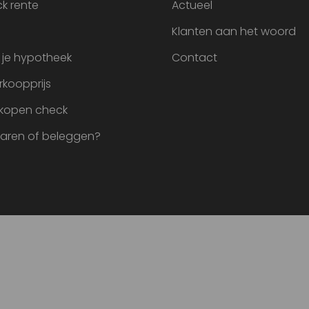
k rente
Actueel
Klanten aan het woord
 je hypotheek
Contact
rkoopprijs
 kopen check
paren of beleggen?