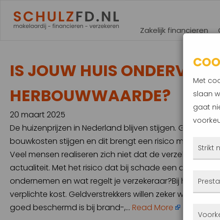
Zakelijk financieren
COO
IS JOUW HUIS ONDERVERZE
Met coo
HERBOUWWAARDE?
slaan w
gaat ni
20 maart 2025
voorkeu
De huizenprijzen in Nederland blijven stijgen. Goed ni
bouwkosten stijgen en dit brengt een risico met zich m
Strikt
Veel mensen realiseren zich niet dat de verzekerde w
actualiteit. Met het risico dat bij schade een deel voor
Deze
ondernemen en wat regelt je verzekeraar?Bij het afslu
Presta
altij
verplichte kost. Geldverstrekkers willen zeker weten 
gepla
goed beschermd is bij brand-,…
Read More
Met 
Voork
priva