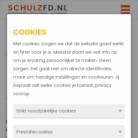
COOKIES
INBOEDELVERZEKERINGEN
Met cookies zorgen we dat de website goed werkt
GOEDKOPER EN
en fijner voor je is. Meestal slaan we wat info op
om je ervaring persoonlijker te maken. Geen
PERSOONLIJKER.
zorgen: het gaat niet om directe identificatie,
maar om handige instellingen en voorkeuren. Jij
DEKKING WEL
bepaalt zelf welke cookies je toelaat; privacy
voorop.
VERSOBERD
Strikt noodzakelijke cookies
22 juni 2023
In de afgelopen jaren zijn de premies van
Deze cookies zorgen ervoor dat de website
inboedelverzekeringen gedaald. Niet
Prestatiecookies
überhaupt werkt. Ze zijn dus altijd actief en