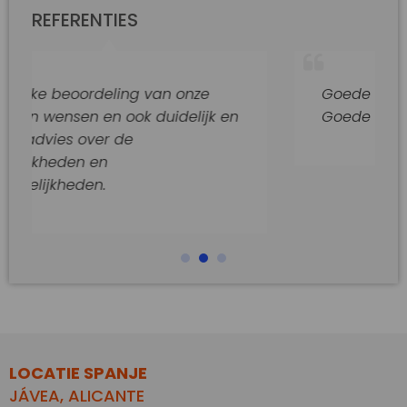
REFERENTIES
deling van onze
Goede hulp en adviezen.
en ook duidelijk en
Goede begeleiding van di
er de
n
.
LOCATIE SPANJE
JÁVEA, ALICANTE