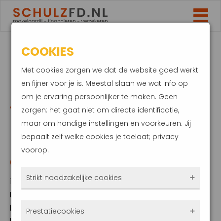
COOKIES
HYPOTHEEKRENTE
Met cookies zorgen we dat de website goed werkt
DOOR HET DAK:
en fijner voor je is. Meestal slaan we wat info op
om je ervaring persoonlijker te maken. Geen
VERSCHIL
zorgen: het gaat niet om directe identificatie,
maar om handige instellingen en voorkeuren. Jij
MAANDLASTEN
bepaalt zelf welke cookies je toelaat; privacy
voorop.
GROOT
Strikt noodzakelijke cookies
13 mei 2022
De hypotheekrente is in de afgelopen weken
Deze cookies zorgen ervoor dat de website
hard opgelopen. Deze stijging van de
Prestatiecookies
überhaupt werkt. Ze zijn dus altijd actief en