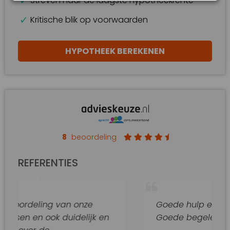
Streven naar de laagste hypotheekrente
Kritische blik op voorwaarden
HYPOTHEEK BEREKENEN
8
beoordeling
REFERENTIES
ng van onze
Goede hulp en adviezen.
ok duidelijk en
Goede begeleiding van dit k