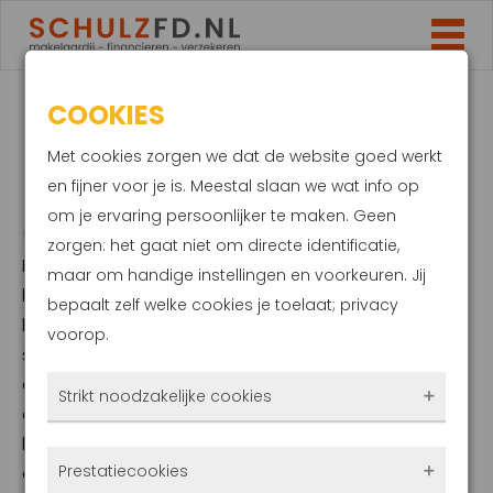
COOKIES
HYPOTHEEKAANVRAGEN
Met cookies zorgen we dat de website goed werkt
DOOR HET DAK
en fijner voor je is. Meestal slaan we wat info op
om je ervaring persoonlijker te maken. Geen
5 november 2024
zorgen: het gaat niet om directe identificatie,
In de maand oktober was het een drukte van
maar om handige instellingen en voorkeuren. Jij
belang op de hypotheekmarkt, met maar
bepaalt zelf welke cookies je toelaat; privacy
liefst 49.992 hypotheekaanvragen. Dit is een
voorop.
stijging van zo’n 50% ten opzichte van
oktober 2023. Vooral de groep kopers was
Strikt noodzakelijke cookies
actiever. Het aantal aangevraagde
hypotheken voor de koop van een woning
Deze cookies zorgen ervoor dat de website
Prestatiecookies
overtrof zelfs het eerder record uit maart
überhaupt werkt. Ze zijn dus altijd actief en