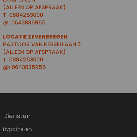
(ALLEEN OP AFSPRAAK)
T: 0884253000
@: 0643835955
LOCATIE ZEVENBERGEN
PASTOOR VAN KESSELLAAN 3
(ALLEEN OP AFSPRAAK)
T: 0884253000
@
: 0643835955
Diensten
Hypotheken