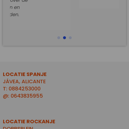
e
LOCATIE SPANJE
JÁVEA, ALICANTE
T: 0884253000
@: 0643835955
LOCATIE ROCKANJE
DORPSPLEIN