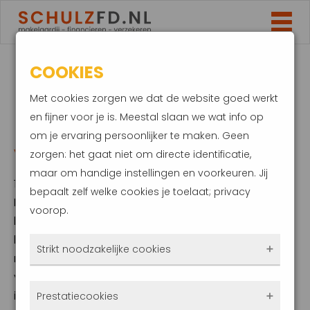
COOKIES
HYPOTHEEK VAKER
Met cookies zorgen we dat de website goed werkt
MEEGENOMEN BIJ
en fijner voor je is. Meestal slaan we wat info op
om je ervaring persoonlijker te maken. Geen
VERHUIZING
zorgen: het gaat niet om directe identificatie,
maar om handige instellingen en voorkeuren. Jij
16 juli 2024
bepaalt zelf welke cookies je toelaat; privacy
De meeneemregeling biedt je als
voorop.
huiseigenaar de mogelijkheid om je huidige
hypotheek en de bijbehorende rente mee te
Strikt noodzakelijke cookies
nemen naar een nieuwe woning. Dit kan
voordelig zijn, vooral als je huidige rente lager
Deze cookies zorgen ervoor dat de website
is dan de actuele hypotheekrente. In het
Prestatiecookies
überhaupt werkt. Ze zijn dus altijd actief en