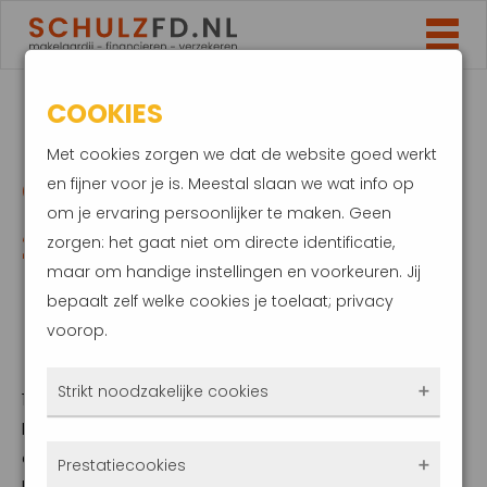
COOKIES
HYPOTHEEK
Met cookies zorgen we dat de website goed werkt
OVERGESLOTEN IN
en fijner voor je is. Meestal slaan we wat info op
om je ervaring persoonlijker te maken. Geen
2021? VERGEET DIT
zorgen: het gaat niet om directe identificatie,
maar om handige instellingen en voorkeuren. Jij
NIET BIJ JE
bepaalt zelf welke cookies je toelaat; privacy
voorop.
BELASTINGAANGIFTE
Strikt noodzakelijke cookies
15 maart 2022
Door de lage hypotheekrente was
Deze cookies zorgen ervoor dat de website
oversluiten booming vorig jaar. Heb jij ook je
Prestatiecookies
überhaupt werkt. Ze zijn dus altijd actief en