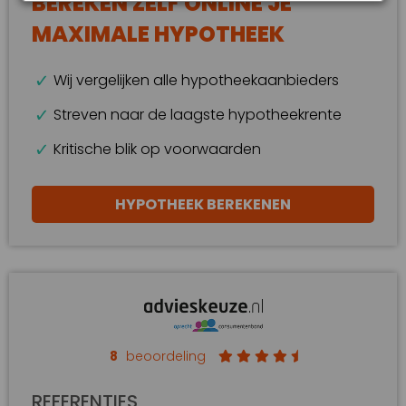
BEREKEN ZELF ONLINE JE
MAXIMALE HYPOTHEEK
Wij vergelijken alle hypotheekaanbieders
Streven naar de laagste hypotheekrente
Kritische blik op voorwaarden
HYPOTHEEK BEREKENEN
8
beoordeling
REFERENTIES