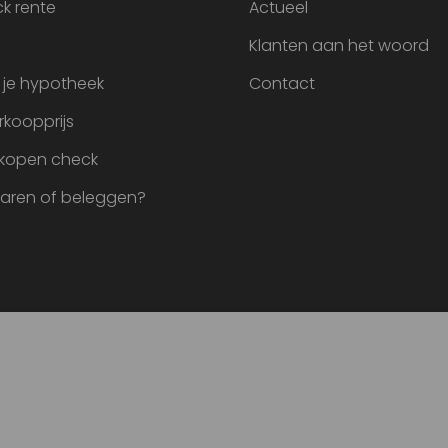
k rente
Actueel
Klanten aan het woord
 je hypotheek
Contact
rkoopprijs
 kopen check
paren of beleggen?