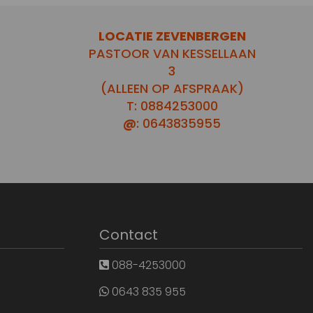
LOCATIE ZEVENBERGEN
PASTOOR VAN KESSELLAAN
3
(ALLEEN OP AFSPRAAK)
T: 0884253000
@
: 0643835955
Contact
088-4253000
0643 835 955