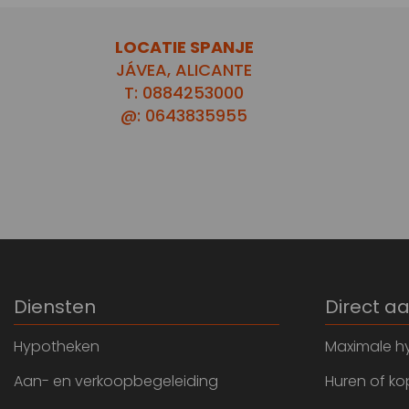
LOCATIE SPANJE
JÁVEA, ALICANTE
T: 0884253000
@: 0643835955
Diensten
Direct a
Hypotheken
Maximale h
Aan- en verkoopbegeleiding
Huren of k