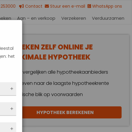
4253000
Contact
Stuur een e-mail
WhatsApp ons
heken
Aan – en verkoop
Verzekeren
Verduurzamen
BEREKEN ZELF ONLINE JE
Meestal
MAXIMALE HYPOTHEEK
en: het
Wij vergelijken alle hypotheekaanbieders
Streven naar de laagste hypotheekrente
Kritische blik op voorwaarden
 dus
HYPOTHEEK BEREKENEN
en
eze