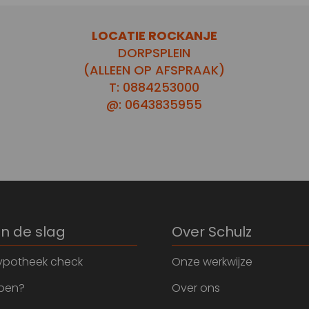
LOCATIE ROCKANJE
DORPSPLEIN
(ALLEEN OP AFSPRAAK)
T: 0884253000
@: 0643835955
an de slag
Over Schulz
ypotheek check
Onze werkwijze
open?
Over ons