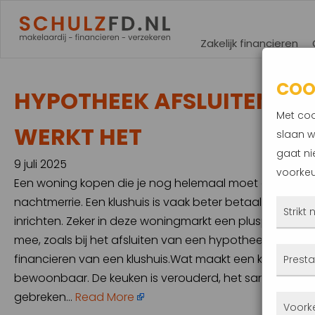
Zakelijk financieren
COO
HYPOTHEEK AFSLUITEN VO
Met coo
WERKT HET
slaan w
gaat ni
9 juli 2025
voorkeu
Een woning kopen die je nog helemaal moet opknapp
nachtmerrie. Een klushuis is vaak beter betaalbaar en
Strikt
inrichten. Zeker in deze woningmarkt een pluspunt. Maa
mee, zoals bij het afsluiten van een hypotheek. In dit a
Deze
financieren van een klushuis.Wat maakt een klushuis and
Presta
altij
bewoonbaar. De keuken is verouderd, het sanitair aan 
gepla
gebreken…
Read More
Met 
Voork
priva