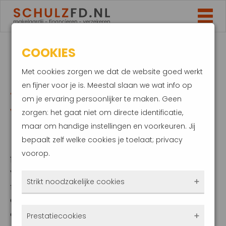
COOKIES
HYPOTHEEK
Met cookies zorgen we dat de website goed werkt
AFLOSSEN MET
en fijner voor je is. Meestal slaan we wat info op
om je ervaring persoonlijker te maken. Geen
VAKANTIEGELD OF JE
zorgen: het gaat niet om directe identificatie,
maar om handige instellingen en voorkeuren. Jij
KOFFERS PAKKEN?
bepaalt zelf welke cookies je toelaat; privacy
voorop.
10 mei 2022
Veel mensen ontvangen in mei de jaarlijkse
Strikt noodzakelijke cookies
financiële meevaller, ofwel vakantiegeld.
Oorspronkelijk werd het vakantiegeld
Deze cookies zorgen ervoor dat de website
daadwerkelijk gebruikt om er een vakantie
Prestatiecookies
überhaupt werkt. Ze zijn dus altijd actief en