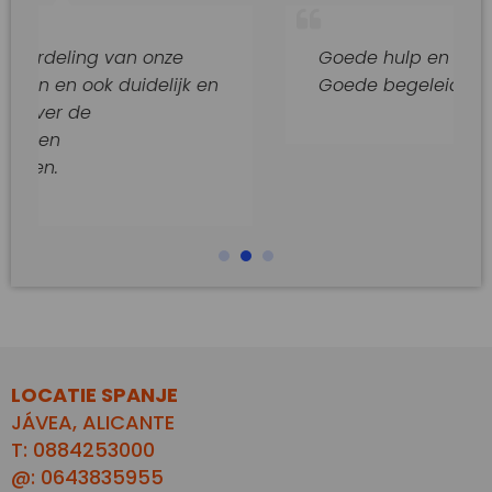
ng van onze
Goede hulp en adviezen.
ok duidelijk en
Goede begeleiding van dit k
e
LOCATIE SPANJE
JÁVEA, ALICANTE
T: 0884253000
@: 0643835955