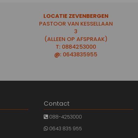
LOCATIE ZEVENBERGEN
PASTOOR VAN KESSELLAAN
3
(ALLEEN OP AFSPRAAK)
T: 0884253000
@
: 0643835955
Contact
088-4253000
0643 835 955