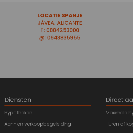
LOCATIE SPANJE
JÁVEA, ALICANTE
T: 0884253000
@: 0643835955
Diensten
Direct a
Hypotheken
Maximale h
Aan- en verkoopbegeleiding
Huren of k