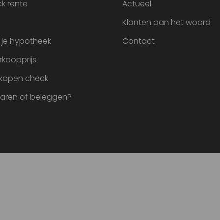
k rente
Actueel
Klanten aan het woord
 je hypotheek
Contact
rkoopprijs
 kopen check
paren of beleggen?