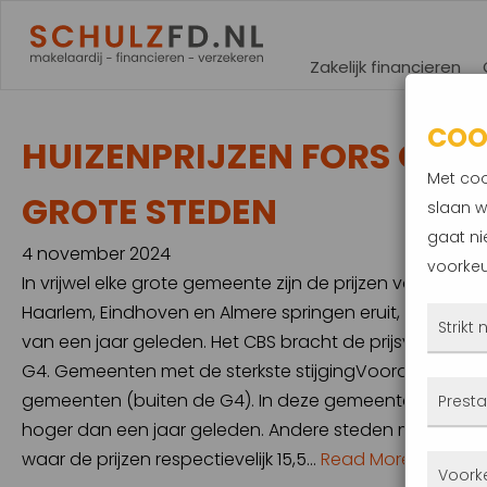
Zakelijk financieren
COO
HUIZENPRIJZEN FORS OMH
Met coo
GROTE STEDEN
slaan w
gaat ni
4 november 2024
voorkeu
In vrijwel elke grote gemeente zijn de prijzen van koo
Haarlem, Eindhoven en Almere springen eruit, met prijs
Strikt
van een jaar geleden. Het CBS bracht de prijsveranderi
G4. Gemeenten met de sterkste stijgingVooral Haarlem
Deze
gemeenten (buiten de G4). In deze gemeente lag de gem
Presta
altij
hoger dan een jaar geleden. Andere steden met aanzienli
gepla
waar de prijzen respectievelijk 15,5…
Read More
Met 
Voork
priva