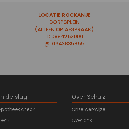
LOCATIE ROCKANJE
DORPSPLEIN
(ALLEEN OP AFSPRAAK)
T: 0884253000
@: 0643835955
an de slag
Over Schulz
ypotheek check
Onze werkwijze
open?
Over ons