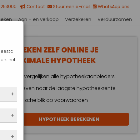
4253000
Contact
Stuur een e-mail
WhatsApp ons
heken
Aan – en verkoop
Verzekeren
Verduurzamen
BEREKEN ZELF ONLINE JE
Meestal
MAXIMALE HYPOTHEEK
en: het
Wij vergelijken alle hypotheekaanbieders
Streven naar de laagste hypotheekrente
Kritische blik op voorwaarden
 dus
HYPOTHEEK BEREKENEN
en
eze